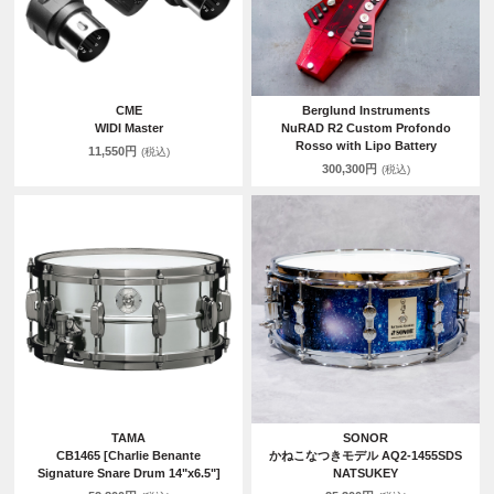
CME
Berglund Instruments
WIDI Master
NuRAD R2 Custom Profondo
Rosso with Lipo Battery
11,550円
(税込)
300,300円
(税込)
TAMA
SONOR
CB1465 [Charlie Benante
かねこなつきモデル AQ2-1455SDS
Signature Snare Drum 14"x6.5"]
NATSUKEY