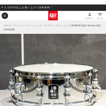
5,000円以上お買い上げで送料無料！
ログイン
カート
TOP
>
ドラム｜パーカッション
>
スネア
>
メタルシェル
> SONOR AQ2 Series AQ2-
1455SDS