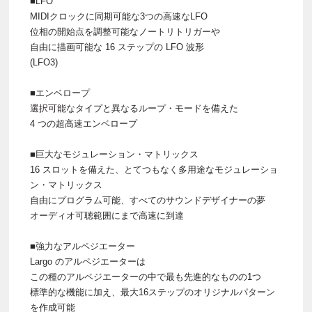
■LFO
MIDIクロックに同期可能な3つの高速なLFO
位相の開始点を調整可能なノートリトリガーや
自由に描画可能な 16 ステップの LFO 波形
(LFO3)
■エンベロープ
選択可能なタイプと異なるループ・モードを備えた
4 つの超高速エンベロープ
■巨大なモジュレーション・マトリックス
16 スロットを備えた、とてつもなく多用途なモジュレーショ
ン・マトリックス
自由にプログラム可能、すべてのサウンドデザイナーの夢
オーディオ可聴範囲にまで高速に到達
■強力なアルペジエーター
Largo のアルペジエーターは
この種のアルペジエーターの中で最も先進的なものの1つ
標準的な機能に加え、最大16ステップのオリジナルパターン
を作成可能