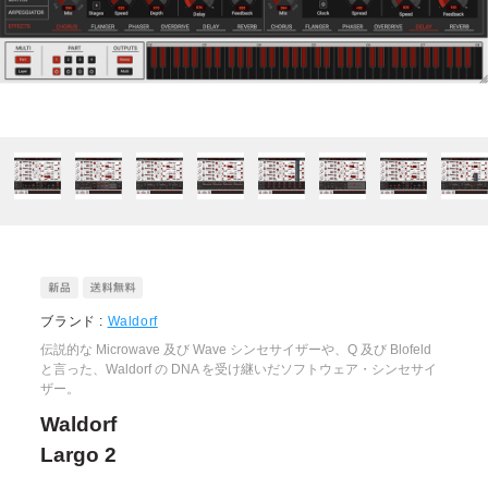
ブランド :
Waldorf
伝説的な Microwave 及び Wave シンセサイザーや、Q 及び Blofeld
と言った、Waldorf の DNA を受け継いだソフトウェア・シンセサイ
ザー。
Waldorf
Largo 2