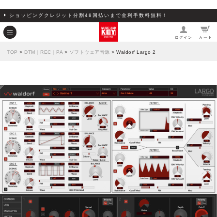
ショッピングクレジット分割48回払いまで金利手数料無料！
ログイン
カート
TOP
>
DTM｜REC｜PA
>
ソフトウェア音源
> Waldorf Largo 2