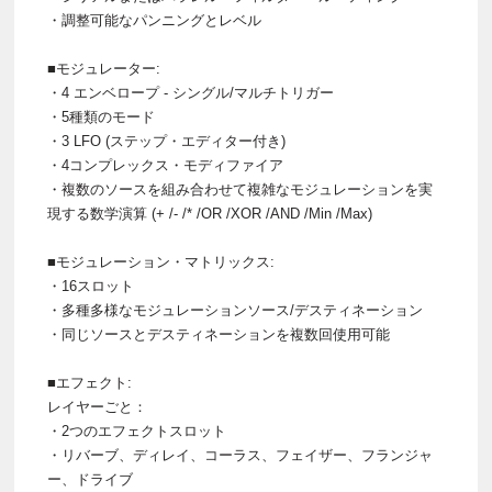
・調整可能なパンニングとレベル
■モジュレーター:
・4 エンベロープ - シングル/マルチトリガー
・5種類のモード
・3 LFO (ステップ・エディター付き)
・4コンプレックス・モディファイア
・複数のソースを組み合わせて複雑なモジュレーションを実
現する数学演算 (+ /- /* /OR /XOR /AND /Min /Max)
■モジュレーション・マトリックス:
・16スロット
・多種多様なモジュレーションソース/デスティネーション
・同じソースとデスティネーションを複数回使用可能
■エフェクト:
レイヤーごと：
・2つのエフェクトスロット
・リバーブ、ディレイ、コーラス、フェイザー、フランジャ
ー、ドライブ