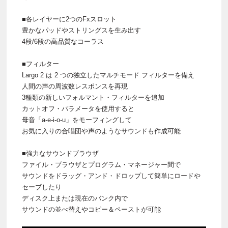
■各レイヤーに2つのFxスロット
豊かなパッドやストリングスを生み出す
4段/6段の高品質なコーラス
■フィルター
Largo 2 は 2 つの独立したマルチモード フィルターを備え
人間の声の周波数レスポンスを再現
3種類の新しいフォルマント・フィルターを追加
カットオフ・パラメータを使用すると
母音「a-e-i-o-u」をモーフィングして
お気に入りの合唱団や声のようなサウンドも作成可能
■強力なサウンドブラウザ
ファイル・ブラウザとプログラム・マネージャー間で
サウンドをドラッグ・アンド・ドロップして簡単にロードや
セーブしたり
ディスク上または現在のバンク内で
サウンドの並べ替えやコピー＆ペーストが可能