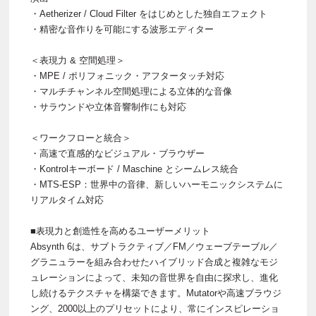
・Aetherizer / Cloud Filter をはじめとした独自エフェクト
・精密な音作りを可能にする波形エディター
＜表現力 & 空間処理＞
・MPE / ポリフォニック・アフタータッチ対応
・マルチチャンネル空間処理による立体的な音像
・サラウンドや立体音響制作にも対応
＜ワークフローと統合＞
・高速で直感的なビジュアル・ブラウザー
・Kontrolキーボード / Maschine とシームレス統合
・MTS-ESP：世界中の音律、新しいハーモニックシステムに
リアルタイム対応
■表現力と創造性を高めるユーザーメリット
Absynth 6は、サブトラクティブ／FM／ウェーブテーブル／
グラニュラーを組み合わせたハイブリッド合成と複雑なモジ
ュレーションによって、未知の音世界を自由に探求し、進化
し続けるテクスチャを構築できます。Mutatorや高速ブラウジ
ング、2000以上のプリセットにより、常にインスピレーショ