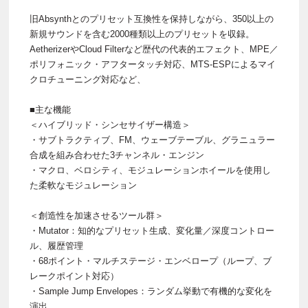
旧Absynthとのプリセット互換性を保持しながら、350以上の
新規サウンドを含む2000種類以上のプリセットを収録。
AetherizerやCloud Filterなど歴代の代表的エフェクト、MPE／
ポリフォニック・アフタータッチ対応、MTS-ESPによるマイ
クロチューニング対応など、
■主な機能
＜ハイブリッド・シンセサイザー構造＞
・サブトラクティブ、FM、ウェーブテーブル、グラニュラー
合成を組み合わせた3チャンネル・エンジン
・マクロ、ベロシティ、モジュレーションホイールを使用し
た柔軟なモジュレーション
＜創造性を加速させるツール群＞
・Mutator：知的なプリセット生成、変化量／深度コントロー
ル、履歴管理
・68ポイント・マルチステージ・エンベロープ（ループ、ブ
レークポイント対応）
・Sample Jump Envelopes：ランダム挙動で有機的な変化を
演出