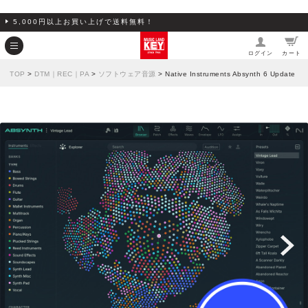
5,000円以上お買い上げで送料無料！
ログイン
カート
TOP
>
DTM｜REC｜PA
>
ソフトウェア音源
> Native Instruments Absynth 6 Update