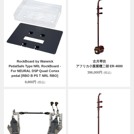
RockBoard by Warwick
古月琴坊
PedalSafe Type NRL RockBoard -
アフリカ小葉紫檀二胡 ER-4000
For NEURAL DSP Quad Cortex
396,000円
(税込)
pedal [RBO B PS T NRL RBO]
8,800円
(税込)