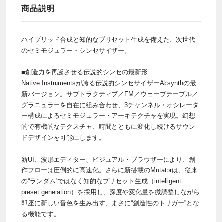
商品説明
ハイブリッド合成と知的なプリセット生成を備えた、次世代
のセミモジュラー・シンセサイザー。
■創造力を再誕させる伝説的シンセの最新形
Native Instrumentsが誇る伝説的シンセサイザーAbsynthの最
新バージョン。サブトラクティブ／FM／ウェーブテーブル／
グラニュラーを自在に組み合わせ、3チャンネル・オシレータ
ー構成によるセミモジュラー・アーキテクチャを実現。幻想
的で有機的なテクスチャ、時間とともに変化し続けるサウン
ドデザインを可能にします。
新UI、波形エディター、ビジュアル・ブラウザーにより、創
作フローは圧倒的に高速化。さらに新搭載のMutatorは、従来
の“ランダム”ではなく知的なプリセット生成（intelligent
preset generation）を採用し、深度や変化量を微調整しながら
即座に新しい音色を生み出す、まさに“創造性のトリガー”とな
る機能です。