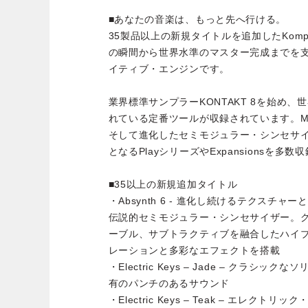
■あなたの音楽は、もっと先へ行ける。
35製品以上の新規タイトルを追加したKomplet
の瞬間から世界水準のマスター完成までを
イティブ・エンジンです。
業界標準サンプラーKONTAKT 8を始め
れている定番ツールが収録されています。Massive 
そして進化したセミモジュラー・シンセサイザー
となるPlayシリーズやExpansionsを多
■35以上の新規追加タイトル
・Absynth 6 - 進化し続けるテクスチ
伝説的セミモジュラー・シンセサイザー。グ
ーブル、サブトラクティブを融合したハイ
レーションと多彩なエフェクトを搭載
・Electric Keys – Jade – クラ
有のパンチのあるサウンド
・Electric Keys – Teak – エレ