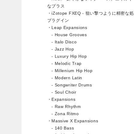
なブラス
・iZotope FXEQ - 狙い撃つように精
プラグイン
・Leap Expansions
- House Grooves
- Italo Disco
- Jazz Hop
- Luxury Hip Hop
- Melodic Trap
- Millenium Hip Hop
- Modern Latin
- Songwriter Drums
- Soul Choir
・Expansions
- Raw Rhythm
- Zona Ritmo
・Massive X Expansions
- 140 Bass