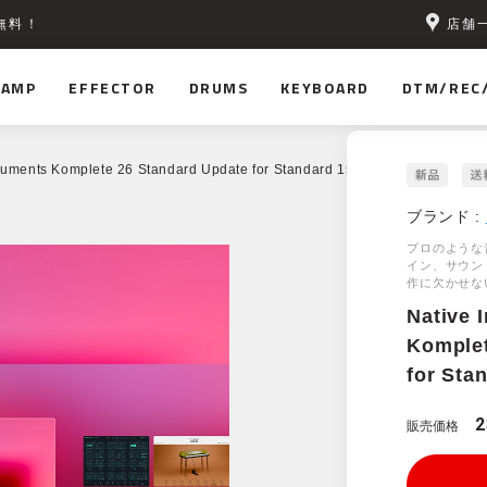
店舗
無料！
AMP
EFFECTOR
DRUMS
KEYBOARD
DTM/REC
truments Komplete 26 Standard Update for Standard 15
ブランド :
プロのような
イン、サウン
作に欠かせな
Native 
Komplet
for Sta
2
販売価格