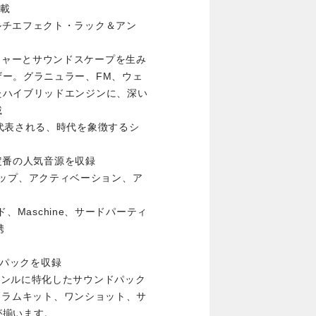
搭載
ィブなマルチエフェクト・ラック＆アン
テクスチャーとサウンドスケープを生み
ー。グラニュラー、FM、ウェ
たハイブリッドエンジンに、深い
載
arkに代表される、時代を象徴するシ
sなど、定番の人気音源を収録
ットアップ、アクティベーション、ア
ド、Maschine、サードパーティ
携
ンドパックを収録
以上のジャンルに特化したサウンドパック
、ドラムキット、ワンショット、サ
が揃います。