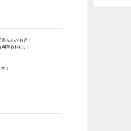
分割払いがお得！
金利手数料0%！
ます！