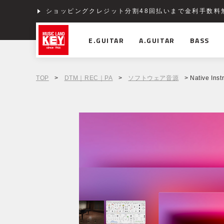
ショッピングクレジット分割48回払いまで金利手数料
E.GUITAR
A.GUITAR
BASS
TOP
>
DTM｜REC｜PA
>
ソフトウェア音源
> Native Ins