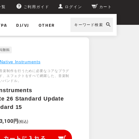
一覧
ご利用ガイド
ログイン
カート
/PA
DJ/VJ
OTHER
キーワード検索
Native Instruments
音楽制作を行うために必要なコアなプラグ
ド、エフェクトをすべて網羅した、音楽制
いバンドル。
Instruments
e 26 Standard Update
ndard 15
3,100円
(税込)