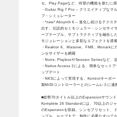
セ。Play Pageなど、待望の機能を新たに
・Guitar Rig 7 Pro – クリエイテ
プ・シミュレーター
・*new* Absynth 6 – 進化し続ける
出す、伝説的セミモジュラー・シンセサイザ
ーブテーブル、サブトラクティブを融合し
モジュレーションと多彩なエフェクトを搭
・Reaktor 6、Massive、FM8、Mon
ンセサイザーを網羅
・Noire, PlayboxやSession Serie
・Native Access 2による、簡単なセ
ップデート
・NKSによって実現する、Kontrolキーボー
製MIDIコントローラーとのシームレスに連
■総勢70タイトル以上のExpansionサウ
Komplete 26 Standardには、70
のExpansionを収録。シンセプリセット
ンプル、ループまで、制作に必要なすべて