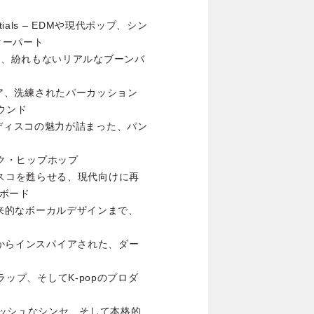
 Essentials – EDMや現代ポップ、シン
ターパート
埃っぽく、紛れもないリアルなブーンバ
スネア、洗練されたパーカッション
ウンド
たイタロディスコの魅力が詰まった、パン
ィック・ヒップホップ
タロディスコを甦らせる、現代向けに再
ボード
ら未来的なボーカルデザインまで、
ルスからインスパイアされた、ダー
、ラップ、そしてK-popのプロダ
ルギッシュなシンセ、そして本格的