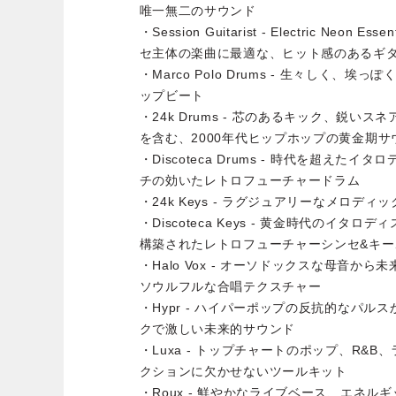
唯一無二のサウンド
・Session Guitarist - Electric Neon
セ主体の楽曲に最適な、ヒット感のあるギ
・Marco Polo Drums - 生々しく、
ップビート
・24k Drums - 芯のあるキック、鋭い
を含む、2000年代ヒップホップの黄金期サ
・Discoteca Drums - 時代を超え
チの効いたレトロフューチャードラム
・24k Keys - ラグジュアリーなメロデ
・Discoteca Keys - 黄金時代のイ
構築されたレトロフューチャーシンセ&キー
・Halo Vox - オーソドックスな母音か
ソウルフルな合唱テクスチャー
・Hypr - ハイパーポップの反抗的なパ
クで激しい未来的サウンド
・Luxa - トップチャートのポップ、R&B
クションに欠かせないツールキット
・Roux - 鮮やかなライブベース、エネ