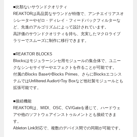
■比類ないサウンドクオリティ
REAKTORは高品質なサウンドが特徴で、アンチエイリアスオ
シレーターやゼロ・ディレイ・フィードバックフィルターな
ど、先進のアルゴリズムによって設計されています。
高評価のサウンドクオリティを持ち、充実したマクロライブ
ラリーでスムーズに制作に移行できます。
■REAKTOR BLOCKS
Blocksはモジュラーシンセ用モジュールの集合体で、ユニー
クなシンセサイザーやエフェクトを作ることが可能です。
付属のBlocks BaseやBlocks Primes、さらにBlocksエコシス
テムではUnfiltered AudioやToy Boxなど他社製モジュールとも
拡張可能です。
■接続機能
REAKTORは、MIDI、OSC、CV/Gateを通じて、ハードウェ
アや他のソフトウェアインストゥルメントとも接続できま
す。
Ableton Link対応で、複数のデバイス間での同期が可能です。