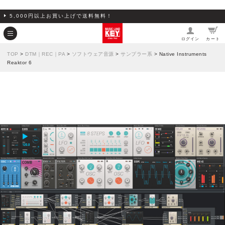
5,000円以上お買い上げで送料無料！
ログイン
カート
TOP
>
DTM｜REC｜PA
>
ソフトウェア音源
>
サンプラー系
> Native Instruments
Reaktor 6