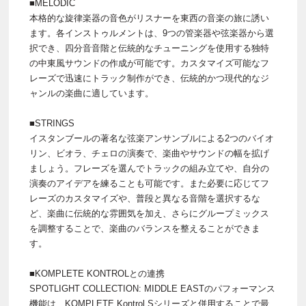
■MELODIC
本格的な旋律楽器の音色がリスナーを東西の音楽の旅に誘い
ます。各インストゥルメントは、9つの管楽器や弦楽器から選
択でき、四分音音階と伝統的なチューニングを使用する独特
の中東風サウンドの作成が可能です。カスタマイズ可能なフ
レーズで迅速にトラック制作ができ、伝統的かつ現代的なジ
ャンルの楽曲に適しています。
■STRINGS
イスタンブールの著名な弦楽アンサンブルによる2つのバイオ
リン、ビオラ、チェロの演奏で、楽曲やサウンドの幅を拡げ
ましょう。フレーズを選んでトラックの組み立てや、自分の
演奏のアイデアを練ることも可能です。また必要に応じてフ
レーズのカスタマイズや、普段と異なる音階を選択するな
ど、楽曲に伝統的な雰囲気を加え、さらにグループミックス
を調整することで、楽曲のバランスを整えることができま
す。
■KOMPLETE KONTROLとの連携
SPOTLIGHT COLLECTION: MIDDLE EASTのパフォーマンス
機能は、KOMPLETE Kontrol Sシリーズと併用することで最