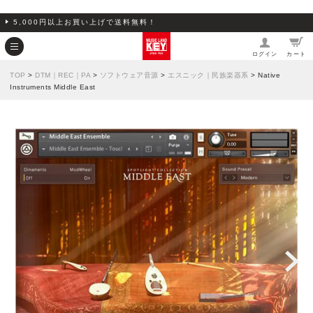
5,000円以上お買い上げで送料無料！
ログイン
カート
TOP
>
DTM｜REC｜PA
>
ソフトウェア音源
>
エスニック｜民族楽器系
> Native
Instruments Middle East