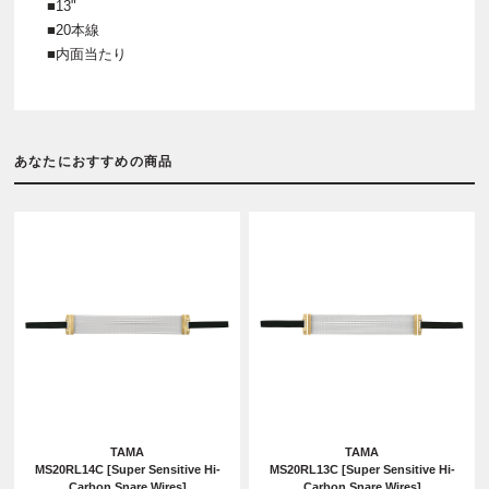
■13"
■20本線
■内面当たり
あなたにおすすめの商品
TAMA
TAMA
MS20RL14C [Super Sensitive Hi-
MS20RL13C [Super Sensitive Hi-
Carbon Snare Wires]
Carbon Snare Wires]