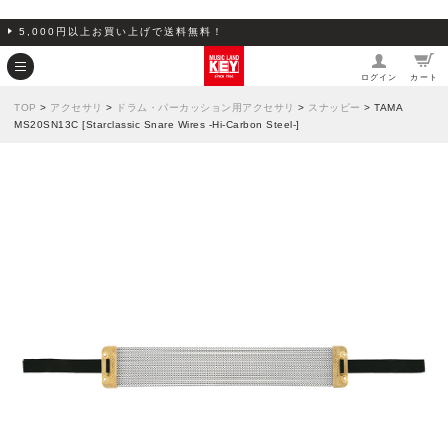
5,000円以上お買い上げで送料無料！
ログイン
カート
TOP
>
アクセサリ
>
ドラム・パーカッション用アクセサリ
>
スナッピー
> TAMA
MS20SN13C [Starclassic Snare Wires -Hi-Carbon Steel-]