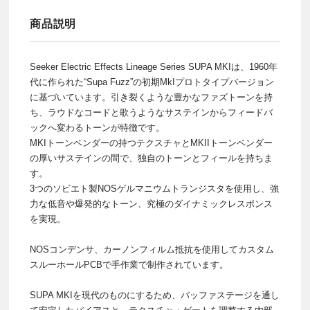
商品説明
Seeker Electric Effects Lineage Series SUPA MKIは、1960年
代に作られた“Supa Fuzz”の初期MkIプロトタイプバージョン
に基づいています。引き裂くような豊かなファズトーンを持
ち、ラウドなコードと歌うようなサステインからフィードバ
ックへ変わるトーンが特徴です。
MKIトーンベンダーの持つテクスチャとMKIIトーンベンダー
の厚いサステインの間で、独自のトーンとフィールを持ちま
す。
3つのソビエト製NOSゲルマニウムトランジスタを使用し、強
力な低音や爆発的なトーン、究極のダイナミックレスポンス
を実現。
NOSコンデンサ、カーノンフィルム抵抗を使用してカスタム
スルーホールPCBで手作業で制作されています。
SUPA MKIを現代のものにするため、バッファステージを通し