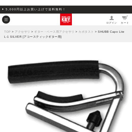
5,000円以上お買い上げで送料無料！
ログイン
カート
TOP
>
アクセサリ
>
ギター・ベース用アクセサリ
>
カポタスト
> SHUBB Capo Lite
L-1 SILVER [アコースティックギター用]