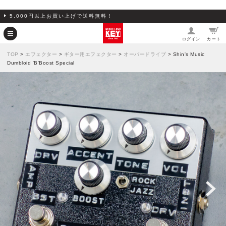
5,000円以上お買い上げで送料無料！
ログイン
カート
TOP
>
エフェクター
>
ギター用エフェクター
>
オーバードライブ
> Shin's Music
Dumbloid 'B'Boost Special