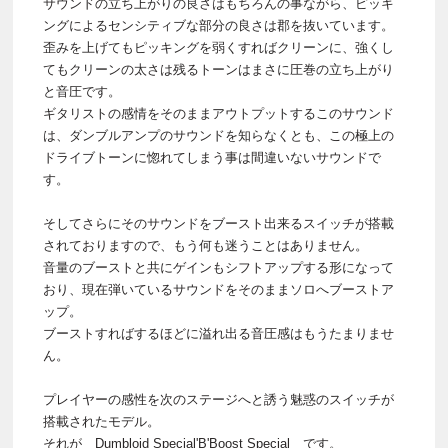
サウンドの立ち上がりの良さはもちろんの事ながら、ピッキ
ングによるセンシティブな部分の良さは郡を抜いています。
歪みを上げてもピッキングを弱くすればクリーンに、強くし
てもクリーンの太さは残るトーンはまさに圧巻の立ち上がり
と音圧です。
ギタリストの感情をそのままアウトプットするこのサウンド
は、ダンブルアンプのサウンドを知らなくとも、この極上の
ドライブトーンに惚れてしまう事は間違いないサウンドで
す。
そしてさらにそのサウンドをブースト出来るスイッチが搭載
されておりますので、もう何も迷うことはありません。
音量のブーストと共にゲインもシフトアップする形になって
おり、現在弾いているサウンドをそのままソロへブーストア
ップ。
ブーストすればするほどに溢れ出る音圧感はもうたまりませ
ん。
プレイヤーの感性を次のステージへと誘う魅惑のスイッチが
搭載されたモデル。
それが Dumbloid Special'B'Boost Special です。