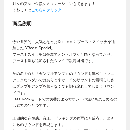
月々の支払い金額シミュレーションもできます！
くわしくは
こちらをクリック
商品説明
今や世界的に人気となったDumbloidにブーストスイッチを追
加した'B'Boost Special。
ブーストスイッチは任意でオン・オフが可能となっており、
ブースト量も追加されたツマミで設定可能です。
その名の通り「ダンブルアンプ」のサウンドを追求したマニ
アックなペダルではありますが、そのサウンドの素晴らしさ
はダンブルアンプを知らなくても惚れ惚れしてしまうサウン
ドです。
Jazz/Rockモードでの切替によるサウンドの違いも楽しめるの
も魅力のひとつです。
圧倒的な存在感、音圧、ピッキングの強弱にも反応し、まさ
にあのサウンドを表現します。