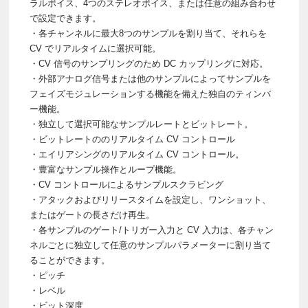
ラルボイス、4つのステレオボイス、または任意の組み合わせ
で設定できます。
・各チャンネルに最大8つのサンプルを割り当て、それらを
CV でリアルタイムに選択可能。
・CV 信号のサンプリングのため DC カップリングに対応。
・外部アナログ信号または他のサンプルによってサンプルを
フェイズモジュレーションする機能を備えた独自のティンバ
ー機能。
・独立して選択可能なサンプルレートとビットレート。
・ビットレートののリアルタイム CV コントロール
・エイリアシングのリアルタイム CV コントロール。
・豊富なサンプル操作とループ機能。
・CV コントロールによるサンプルスクラビング
・アタックおよびリリースタイムを設定し、ワンショット、
またはゲートの長さだけ再生。
・各サンプルのゲート/トリガー入力と CV 入力は、各チャン
ネルごとに独立して任意のサンプルパラメーターに割り当て
ることができます。
・ピッチ
・レベル
・ビット深度