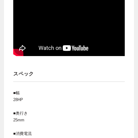
スペック
■幅
28HP
■奥行き
25mm
■消費電流