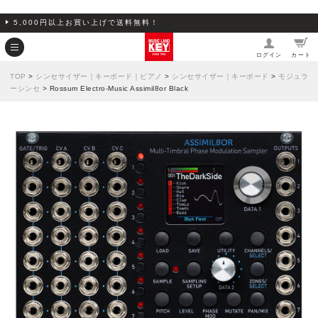
5,000円以上お買い上げで送料無料！
ログイン
カート
TOP
>
シンセサイザー｜キーボード｜ピアノ
>
シンセサイザー｜キーボード
>
モジュラ
ーシンセ
> Rossum Electro-Music Assimil8or Black