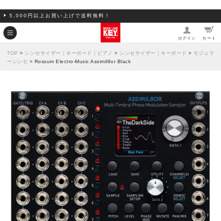
5,000円以上お買い上げで送料無料！
ログイン
カート
TOP
>
シンセサイザー｜キーボード｜ピアノ
>
シンセサイザー｜キーボード
>
モジュラ
ーシンセ
> Rossum Electro-Music Assimil8or Black