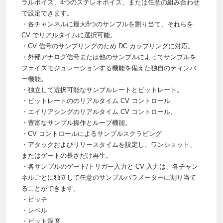
ラルボイス、4つのステレオボイス、または任意の組み合わせ
で設定できます。
・各チャンネルに最大8つのサンプルを割り当て、それらを
CV でリアルタイムに選択可能。
・CV 信号のサンプリングのため DC カップリングに対応。
・外部アナログ信号または他のサンプルによってサンプルを
フェイズモジュレーションする機能を備えた独自のティンバ
ー機能。
・独立して選択可能なサンプルレートとビットレート。
・ビットレートののリアルタイム CV コントロール
・エイリアシングのリアルタイム CV コントロール。
・豊富なサンプル操作とループ機能。
・CV コントロールによるサンプルスクラビング
・アタックおよびリリースタイムを設定し、ワンショット、
またはゲートの長さだけ再生。
・各サンプルのゲート/トリガー入力と CV 入力は、各チャン
ネルごとに独立して任意のサンプルパラメーターに割り当て
ることができます。
・ピッチ
・レベル
・ビット深度