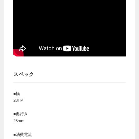
スペック
■幅
28HP
■奥行き
25mm
■消費電流