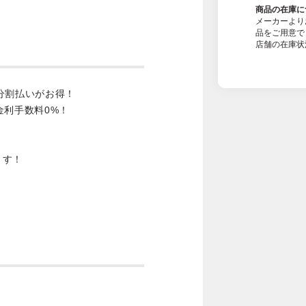
商品の在庫に
メーカーより
品をご用意で
店舗の在庫状
分割払いがお得！
金利手数料0%！
ます！