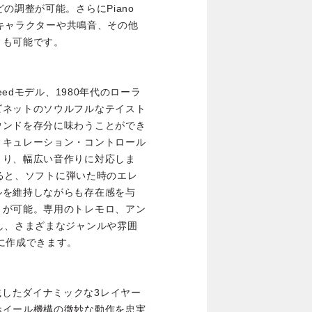
ッチなどの調整が可能。さらにPiano
げ、キャラクターや共鳴音、その他
とも可能です。
eedモデル、1980年代のローラ
ビネットのソウルフルなテイスト
ウンドを存分に味わうことができ
ィキュレーション・コントロール
より、幅広い音作りに対応しま
すると、ソフトに弾いた時のエレ
ルを維持しながらも存在感を与
とが可能。専用のトレモロ、アン
し、さまざまなジャンルや雰囲
に作成できます。
源を搭載したダイナミックな3レイヤー
ホイール機構の微妙な動作を忠実