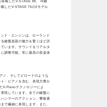
したV-STAGE 88、76鍵
たV-STAGE 76の2モデル
サウンド・エンジンは、ローランド
する鍵盤楽器の魅力を驚くほど詳
しています。サウンドをリアルタ
まに調整可能。常に最高の音楽体
ピアノ、そしてビロードのような
ルト・ピアノを含む、表現力豊か
-Pianoテクノロジーによ
を実現しています。全ての鍵盤に
たハンマーのアクション、響板素
情まで繊細に表現します。また、