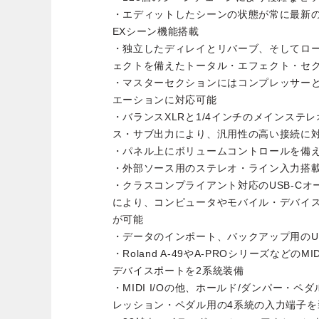
・エディットしたシーンの状態が常に最新
EXシーン機能搭載
・独立したディレイとリバーブ、そしてロ
ェクトを備えたトータル・エフェクト・セ
・マスターセクションにはコンプレッサーと
エーションに対応可能
・バランスXLRと1/4インチのメインステ
ス・サブ出力により、汎用性の高い接続に
・パネル上にボリュームコントロールを備え
・外部ソース用のステレオ・ライン入力搭
・クラスコンプライアント対応のUSB-Cオー
により、コンピュータやモバイル・デバイ
が可能
・データのインポート、バックアップ用のU
・Roland A-49やA-PROシリーズなどの
デバイスポートを2系統装備
・MIDI I/Oの他、ホールド/ダンパー・
レッション・ペダル用の4系統の入力端子を