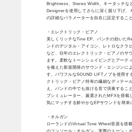
Brightness、Stereo Width、キータ
Designerを使用してさらに深く掘り下
の詳細なパラメーターを自在に設定するこ
・エレクトリック・ピアノ
美しくリッチなTine EP、パンチの効いたR
ンドのデジタル・アイコン、レトロなクラ
など、往年のエレクトリック・ピアノのサ
ます。柔軟なトーンシェイピングとアーテ
を備えた新規開発のサウンド・エンジンに
す。パワフルなSOUND LIFTノブを使用
クトリック・ピアノ特有の繊細なディテー
え、バンドの中でも抜ける音で演奏するこ
プシミュレーター、厳選されたMFXを搭載
気にマッチする鮮やかなEPサウンドを簡単
・オルガン
ローランドのVirtual Tone Wheel音
のコンソール・オルガン。実際のトーン・