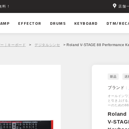
店舗
無料！
AMP
EFFECTOR
DRUMS
KEYBOARD
DTM/REC
ザー｜キーボード
>
デジタルシンセ
> Roland V-STAGE 88 Performance K
ブランド :
オールインワ
と引き上げる
ーのための8
Roland
V-STAG