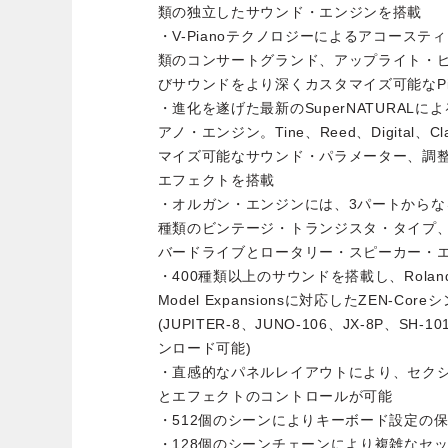
類の独立したサウンド・エンジンを搭載
・V-Pianoテクノロジーによるアコース
類のコンサートグランド、アップライト・
びサウンドをより深くカスタマイズ可能なPiano
・進化を遂げた最新のSuperNATURAL
アノ・エンジン。Tine、Reed、Digital、
マイズ可能なサウンド・パラメーター、調整
エフェクトを搭載
・オルガン・エンジンには、3パートからなるVirt
種類のビンテージ・トランジスタ・タイプ
バードライブとロータリー・スピーカー・
・400種類以上のサウンドを搭載し、Roland Cl
Model Expansionsに対応したZEN-C
(JUPITER-8、JUNO-106、JX-8P、SH-10
ンロード可能)
・直感的なパネルレイアウトにより、セク
とエフェクトのコントロールが可能
・512個のシーンによりキーボード設定の
・128個のシーンチェーンにより複雑なセ