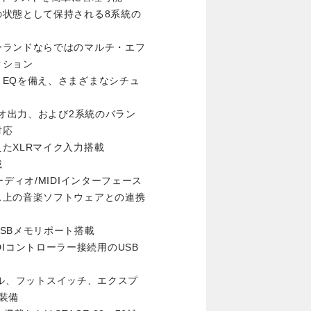
の状態として保持される8系統の
ーランドならではのマルチ・エフ
クション
EQを備え、さまざまなシチュ
レオ出力、および2系統のバラン
対応
たXLRマイク入力搭載
載
ディオ/MIDIインターフェース
ス上の音楽ソフトウェアとの連携
SBメモリポート搭載
MIDIコントローラー接続用のUSB
ペダル、フットスイッチ、エクスプ
装備