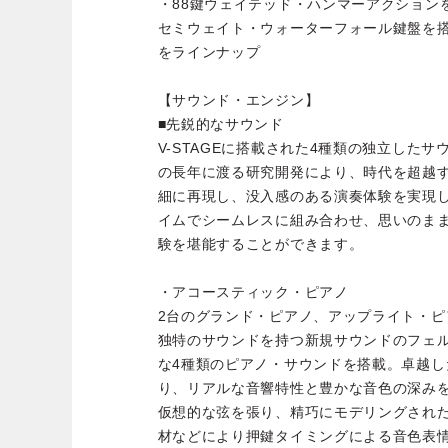
・88鍵ウェイテッド・ハンマーアクションを搭載
セミウェイト・ウォーターフォール鍵盤を搭載し
をラインナップ
【サウンド・エンジン】
■先鋭的なサウンド
V-STAGEに搭載された4種類の独立した
の長年に渡る研究開発により、時代を超越
細に再現し、没入感のある演奏体験を実現
イムでシームレスに組み合わせ、思いのま
験を堪能することができます。
・アコースティック・ピアノ
2台のグランド・ピアノ、アップライト・
独特のサウンドを持つ新規サウンドのフェ
な4種類のピアノ・サウンドを搭載。卓越したV
り、リアルな音響特性と豊かな音色の深み
仮想的な弦を張り、精巧にモデリングされ
材などにより押鍵タイミングによる音色表