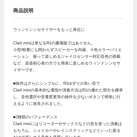
商品説明
ウィンドシンセサイザーをもっと身近に
Clarii miniは単なるR1の廉価版ではありせん。
小型/軽量にも関わらずスピーカーを内蔵、４色カラーバリエ
ーション、振って楽しめるジャイロセンサー対応音色の搭載
など、楽器初心者の方でも簡単に楽しめるウィンドシンセサ
イザーです。
■操作はさらにシンプルに、R1ゆずりの良い音で
Clarii miniの基本的な運指や演奏方法はR1の優れた部分を継承
し、音色選択や音量変更等の操作を少ないボタンで簡単に行
えるように改良されました。
■2種類のパフォーマンス
Clarii miniにはリコーダーやサックスなどの息を使った演奏は
もちろん、シェイカーやレインスティックなどといった振る