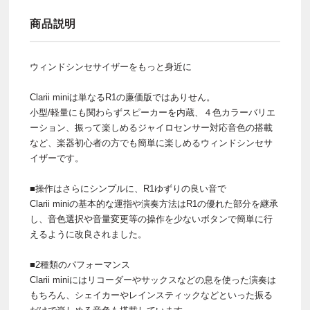
商品説明
ウィンドシンセサイザーをもっと身近に
Clarii miniは単なるR1の廉価版ではありせん。
小型/軽量にも関わらずスピーカーを内蔵、４色カラーバリエ
ーション、振って楽しめるジャイロセンサー対応音色の搭載
など、楽器初心者の方でも簡単に楽しめるウィンドシンセサ
イザーです。
■操作はさらにシンプルに、R1ゆずりの良い音で
Clarii miniの基本的な運指や演奏方法はR1の優れた部分を継承
し、音色選択や音量変更等の操作を少ないボタンで簡単に行
えるように改良されました。
■2種類のパフォーマンス
Clarii miniにはリコーダーやサックスなどの息を使った演奏は
もちろん、シェイカーやレインスティックなどといった振る