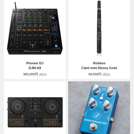
Pioneer DJ
Robkoo
DJM-A9
Clarii mini Ebony Gold
385,000円
49,500円
(税込)
(税込)