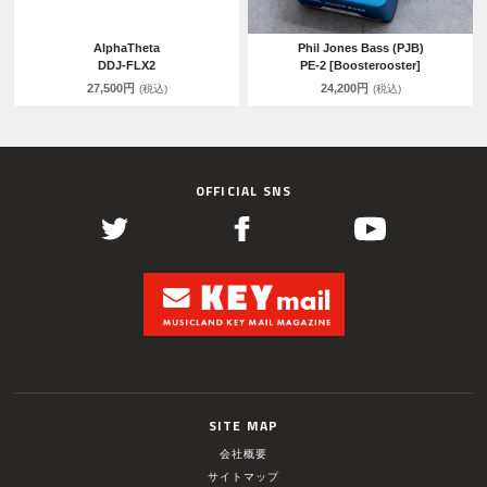
AlphaTheta
Phil Jones Bass (PJB)
DDJ-FLX2
PE-2 [Boosterooster]
27,500円
24,200円
(税込)
(税込)
OFFICIAL SNS
SITE MAP
会社概要
サイトマップ