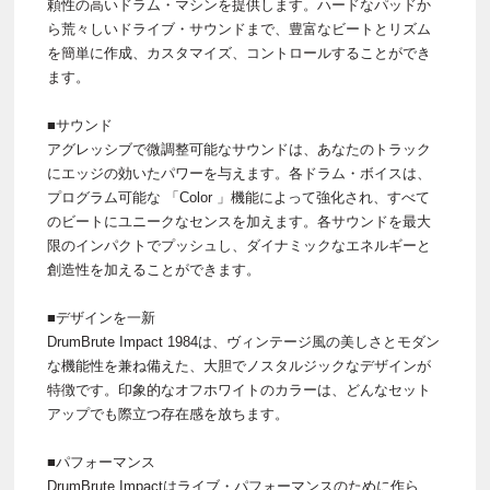
頼性の高いドラム・マシンを提供します。ハードなパッドか
ら荒々しいドライブ・サウンドまで、豊富なビートとリズム
を簡単に作成、カスタマイズ、コントロールすることができ
ます。
■サウンド
アグレッシブで微調整可能なサウンドは、あなたのトラック
にエッジの効いたパワーを与えます。各ドラム・ボイスは、
プログラム可能な 「Color 」機能によって強化され、すべて
のビートにユニークなセンスを加えます。各サウンドを最大
限のインパクトでプッシュし、ダイナミックなエネルギーと
創造性を加えることができます。
■デザインを一新
DrumBrute Impact 1984は、ヴィンテージ風の美しさとモダン
な機能性を兼ね備えた、大胆でノスタルジックなデザインが
特徴です。印象的なオフホワイトのカラーは、どんなセット
アップでも際立つ存在感を放ちます。
■パフォーマンス
DrumBrute Impactはライブ・パフォーマンスのために作ら