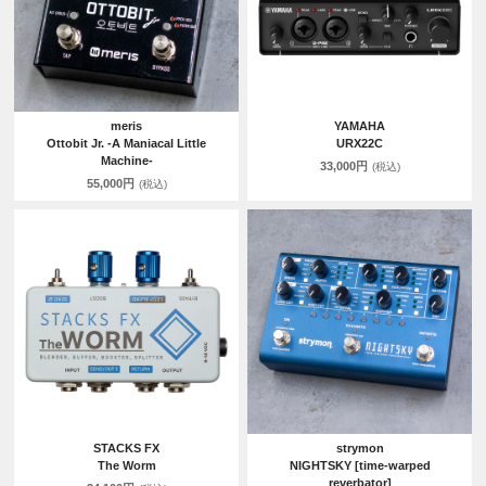
meris
YAMAHA
Ottobit Jr. -A Maniacal Little
URX22C
Machine-
33,000円
(税込)
55,000円
(税込)
STACKS FX
strymon
The Worm
NIGHTSKY [time-warped
reverbator]