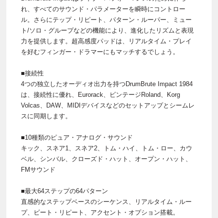
れ、すべてのサウンド・パラメーターを瞬時にコントロー
ル。さらにテップ・リピート、パターン・ルーパー、ミュー
ト/ソロ・グループなどの機能により、進化したリズムと表現
力を提供します。超高感度パッドは、リアルタイム・プレイ
を好むフィンガー・ドラマーにもマッチするでしょう。
■接続性
4つの独立したオーディオ出力を持つDrumBrute Impact 1984
は、接続性に優れ、Eurorack、ビンテージRoland、Korg
Volcas、DAW、MIDIデバイスなどのセットアップとシームレ
スに同期します。
■10種類のピュア・アナログ・サウンド
キック、スネア1、スネア2、トム・ハイ、トム・ロー、カウ
ベル、シンバル、クローズド・ハット、オープン・ハット、
FMサウンド
■最大64ステップの64パターン
直感的なステップベースのシーケンス、リアルタイム・ルー
プ、ビート・リピート、アクセント・オプション搭載。