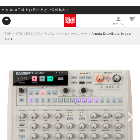
5,000円以上お買い上げで送料無料！
ログイン
カート
TOP
>
DTM｜REC｜PA
>
リズムマシン＆シーケンサー
> Arturia DrumBrute Impact
1984