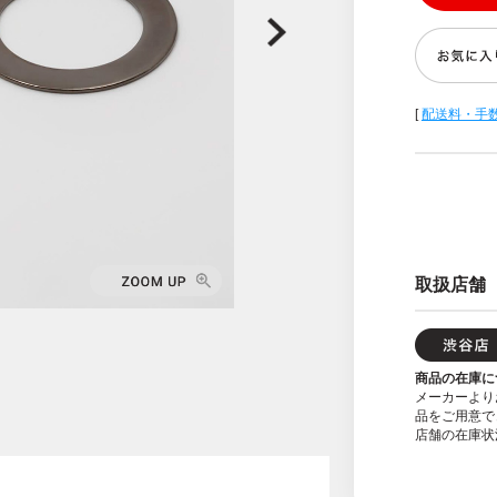
[
配送料・手
取扱店舗
商品の在庫に
メーカーより
品をご用意で
店舗の在庫状