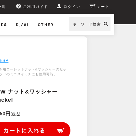
一覧
ご利用ガイド
ログイン
カート
/PA
DJ/VJ
OTHER
キーワード検索
ESP
チ用ローレットナット&ワッシャーのセッ
ッドのミニスイッチにも使用可能。
SW ナット&ワッシャー
ickel
550円
(税込)