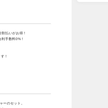
分割払いがお得！
金利手数料0%！
ます！
ャーのセット。