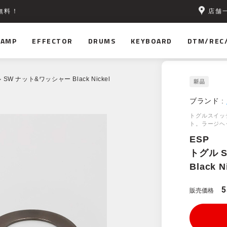
店舗
無料！
AMP
EFFECTOR
DRUMS
KEYBOARD
DTM/REC
 SW ナット&ワッシャー Black Nickel
ブランド :
トグルスイッ
ト。ラージヘ
ESP
トグル 
Black N
販売価格