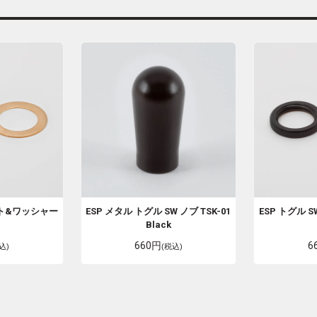
ット&ワッシャー
ESP
メタル トグル SW ノブ TSK-01
ESP
トグル 
Black
660円
6
込)
(税込)