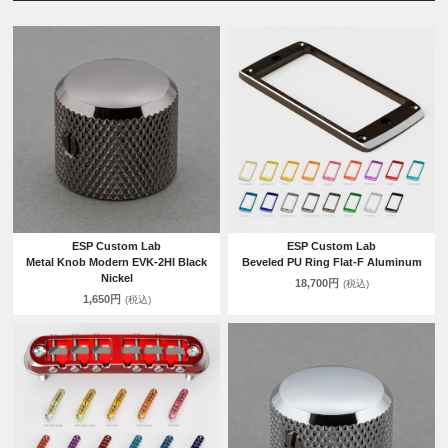
ESP Custom Lab
ESP Custom Lab
Metal Knob Modern EVK-2HI Black
Beveled PU Ring Flat-F Aluminum
Nickel
18,700円
(税込)
1,650円
(税込)