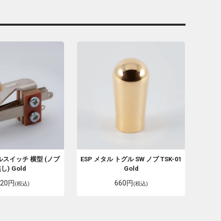
ルスイッチ 横型 (ノブ
ESP
メタル トグル SW ノブ TSK-01
し) Gold
Gold
420円
660円
(税込)
(税込)