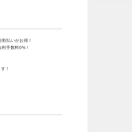
分割払いがお得！
金利手数料0%！
ます！