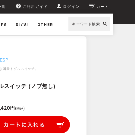
一覧
ご利用ガイド
ログイン
カート
/PA
DJ/VJ
OTHER
キーワード検索
ESP
な国産トグルスイッチ。
グルスイッチ (ノブ無し)
,420円
(税込)