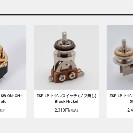
W ON-ON-
ESP
LP トグルスイッチ (ノブ無し)
ESP
LP トグ
Gold
Black Nickel
無
2,310円
2,
税込)
(税込)