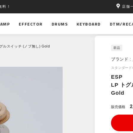
店舗
無料！
AMP
EFFECTOR
DRUMS
KEYBOARD
DTM/REC
 トグルスイッチ (ノブ無し) Gold
ブランド :
スタンダード
ESP
LP ト
Gold
2
販売価格