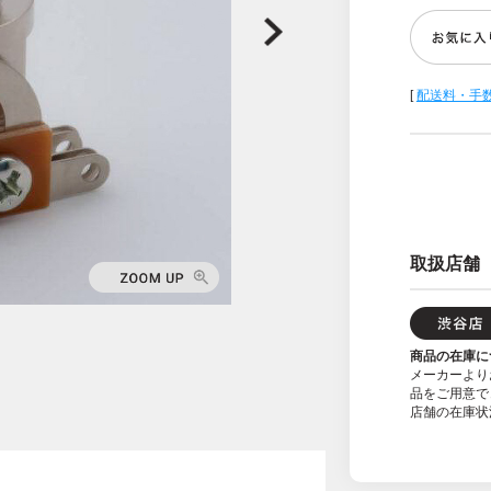
[
配送料・手
取扱店舗
商品の在庫に
メーカーより
品をご用意で
店舗の在庫状