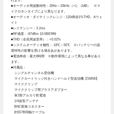
れます。
■オーディオ周波数特性：20Hz～20kHz（+1、-2dB） ※マ
イクロホンタイプにより異なります。
■オーディオ・ダイナミックレンジ：120dB@1%THD、Aウェ
イト
■レイテンシー：3.2ms
■RF感度：-97dBm 10-5BER時
■THD（全高周波歪率）：<0.02%
■システムオーディオ極性：-18℃～50℃ ※バッテリーの温
度特性の影響を受ける場合あがあります。
■電池寿命：最大8時間 ※動作環境によって異なる事があり
ます。
■付属品：
シングルチャンネル受信機
マイクカートリッジ付きハンドヘルド型送信機【SM58】
マイククリップ
マイククリップ用ブラスアダプター
単3形アルカリ乾電池
1/4波長アンテナ
BNC変換コネクター
約55?B同軸ケーブル