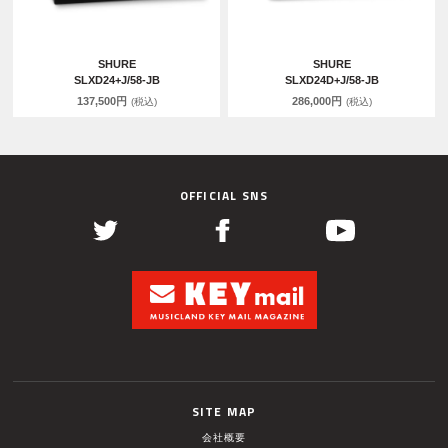
SHURE
SHURE
SLXD24+J/58-JB
SLXD24D+J/58-JB
137,500円
286,000円
(税込)
(税込)
OFFICIAL SNS
SITE MAP
会社概要