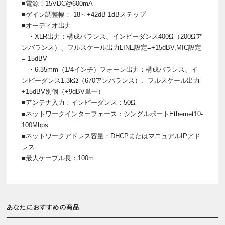
■電源：15VDC@600mA
■ゲイン調整幅：-18～+42dB 1dBステップ
■オーディオ出力
・XLR出力：構成バランス、インピーダンス400Ω（200Ωア
ンバランス）、フルスケール出力LINE設定=+15dBV,MIC設定
=-15dBV
・6.35mm（1/4インチ）フォーン出力：構成バランス、イ
ンピーダンス1.3kΩ（670アンバランス）、フルスケール出力
+15dBV別個（+9dBV単一）
■アンテナ入力：インピーダンス：50Ω
■ネットワークインターフェース：シングルポートEthernet10-
100Mbps
■ネットワークアドレス容量：DHCPまたはマニュアルIPアド
レス
■最大ケーブル長：100m
あなたにおすすめの商品