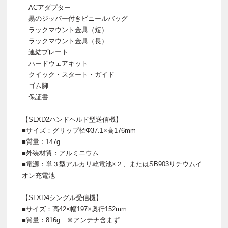
ACアダプター
黒のジッパー付きビニールバッグ
ラックマウント金具（短）
ラックマウント金具（長）
連結プレート
ハードウェアキット
クイック・スタート・ガイド
ゴム脚
保証書
【SLXD2ハンドヘルド型送信機】
■サイズ：グリップ径Φ37.1×高176mm
■質量：147g
■外装材質：アルミニウム
■電源：単３型アルカリ乾電池×２、またはSB903リチウムイ
オン充電池
【SLXD4シングル受信機】
■サイズ：高42×幅197×奥行152mm
■質量：816g ※アンテナ含まず