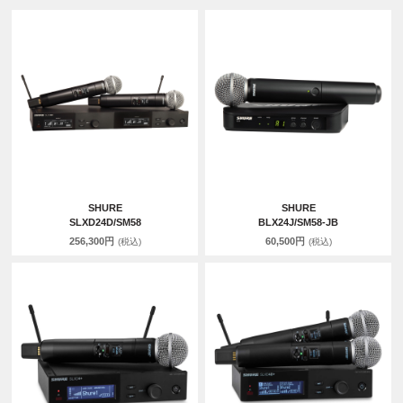
SHURE
SHURE
SLXD24D/SM58
BLX24J/SM58-JB
256,300円
60,500円
(税込)
(税込)