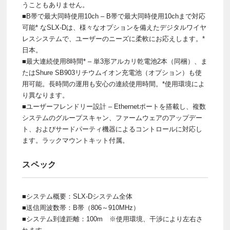
うこともありません。
■B帯で最大同時使用10ch – B帯で最大同時使用10chまで対応
可能* なSLX-Dは、様々なオプションを備えたデジタルワイヤ
レスシステムで、ユーザーのニーズに柔軟にお応えします。*
日本。
■最大連続使用8時間* – 単3形アルカリ乾電池2本（同梱）、ま
たはShure SB903リチウムイオン充電池（オプション）も使
用可能。長時間の運用も安心の連続使用時間。*使用環境によ
り異なります。
■ユーザーフレンドリー設計 – Ethernetポートを搭載し、複数
システムのグループスキャン、ファームウェアのアップデー
ト、およびサードパーティ機器によるコントロールに対応し
ます。ラックマウントキット付属。
スペック
■システム概要：SLX-Dシステム全体
■送信周波数帯：B帯（806～910MHz）
■システム到達距離：100m ※使用環境、干渉により左右さ