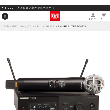
5,000円以上お買い上げで送料無料！
ログイン
カート
TOP
>
REC｜PA（ブランド別）
>
SHURE
> SHURE SLXD24/SM58