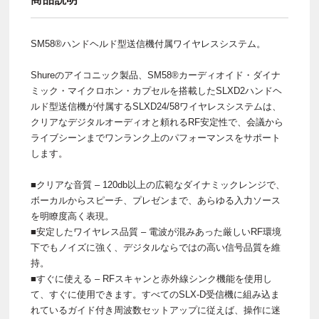
SM58®ハンドヘルド型送信機付属ワイヤレスシステム。
Shureのアイコニック製品、SM58®カーディオイド・ダイナ
ミック・マイクロホン・カプセルを搭載したSLXD2ハンドヘ
ルド型送信機が付属するSLXD24/58ワイヤレスシステムは、
クリアなデジタルオーディオと頼れるRF安定性で、会議から
ライブシーンまでワンランク上のパフォーマンスをサポート
します。
■クリアな音質 – 120db以上の広範なダイナミックレンジで、
ボーカルからスピーチ、プレゼンまで、あらゆる入力ソース
を明瞭度高く表現。
■安定したワイヤレス品質 – 電波が混みあった厳しいRF環境
下でもノイズに強く、デジタルならではの高い信号品質を維
持。
■すぐに使える – RFスキャンと赤外線シンク機能を使用し
て、すぐに使用できます。すべてのSLX-D受信機に組み込ま
れているガイド付き周波数セットアップに従えば、操作に迷