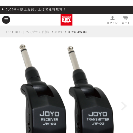
5,000円以上お買い上げで送料無料！
ログイン
カート
TOP
>
REC｜PA（ブランド別）
>
JOYO
> JOYO JW-03