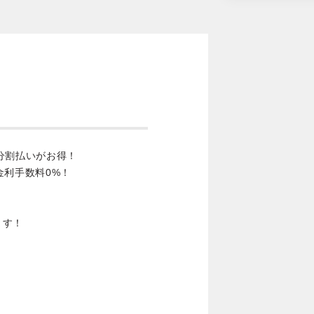
分割払いがお得！
金利手数料0%！
ます！