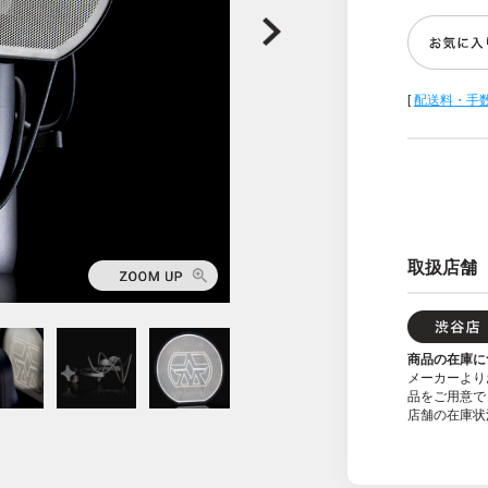
[
配送料・手
取扱店舗
商品の在庫に
メーカーより
品をご用意で
店舗の在庫状