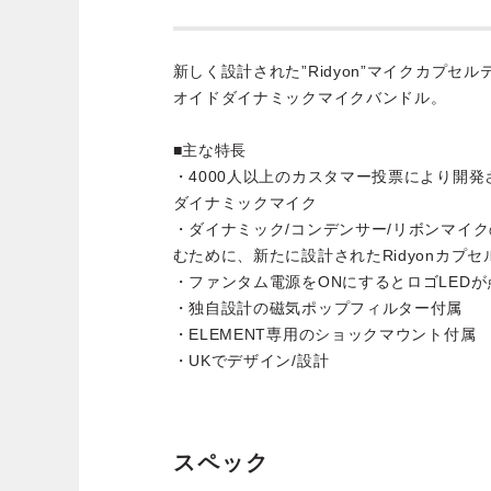
新しく設計された”Ridyon”マイクカプセ
オイドダイナミックマイクバンドル。
■主な特長
・4000人以上のカスタマー投票により開
ダイナミックマイク
・ダイナミック/コンデンサー/リボンマイ
むために、新たに設計されたRidyonカプ
・ファンタム電源をONにするとロゴLEDが
・独自設計の磁気ポップフィルター付属
・ELEMENT専用のショックマウント付属
・UKでデザイン/設計
スペック