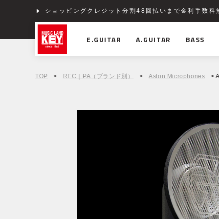
ショッピングクレジット分割48回払いまで金利手数料
E.GUITAR
A.GUITAR
BASS
TOP
>
REC｜PA（ブランド別）
>
Aston Microphones
> 