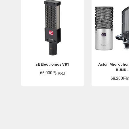
sE Electronics
VR1
Aston Micropho
BUNDL
66,000円
(税込)
68,200円