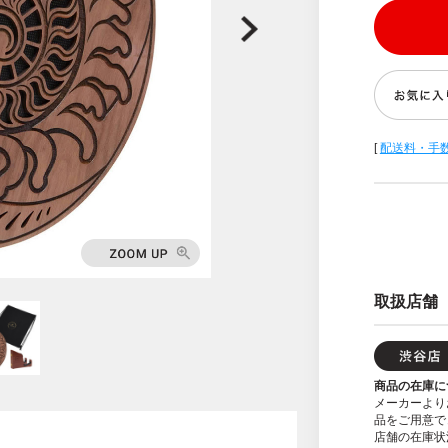
[
配送料・手
取扱店舗
商品の在庫に
メーカーより
品をご用意で
店舗の在庫状