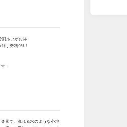
分割払いがお得！
金利手数料0%！
ます！
な楽器で、流れる水のような心地