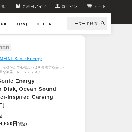
一覧
ご利用ガイド
ログイン
カート
/PA
DJ/VJ
OTHER
キーワード検索
-Inspired Carving [RDO10F]
MEINL Sonic Energy
うな穏やかで心地よい音を再現する美しく
量な楽器、レインディスク。
Sonic Energy
n Disk, Ocean Sound,
ci-Inspired Carving
F]
)
4,850円
(税込)