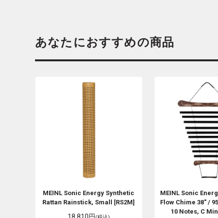
あなたにおすすめの商品
MEINL Sonic Energy
Synthetic
MEINL Sonic Ener
Rattan Rainstick, Small [RS2M]
Flow Chime 38" / 9
10 Notes, C Min
18,810円
(税込)