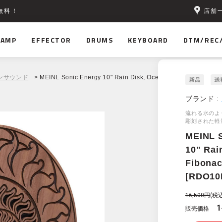
店舗
無料！
AMP
EFFECTOR
DRUMS
KEYBOARD
DTM/REC
ンサウンド
> MEINL Sonic Energy 10" Rain Disk, Ocean Sound, Fibonacci
ブランド :
流れる水のよ
彫刻された軽
MEINL 
10" Rai
Fibonac
[RDO10
16,500円
(税込
1
販売価格