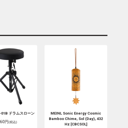
T-01B ドラムスローン
MEINL Sonic Energy
Cosmic
Bamboo Chime, Sol (Day), 432
960円
(税込)
Hz [CBCSOL]