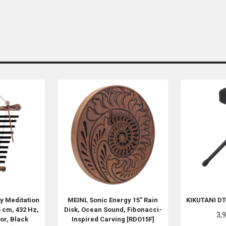
gy
Meditation
MEINL Sonic Energy
15" Rain
KIKUTANI
D
5 cm, 432 Hz,
Disk, Ocean Sound, Fibonacci-
3,
or, Black
Inspired Carving [RDO15F]