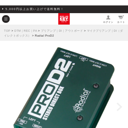
5,000円以上お買い上げで送料無料！
ログイン
カート
TOP
>
DTM｜REC｜PA
>
プリアンプ｜DI｜アウトボード
>
マイクプリアンプ｜DI（ダ
イレクトボックス）
> Radial ProD2