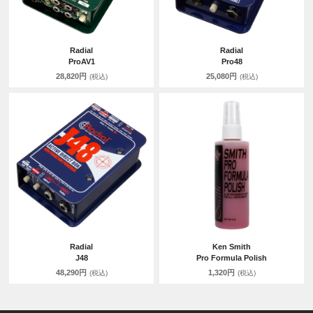
Radial
Radial
ProAV1
Pro48
28,820円
25,080円
(税込)
(税込)
Radial
Ken Smith
J48
Pro Formula Polish
48,290円
1,320円
(税込)
(税込)