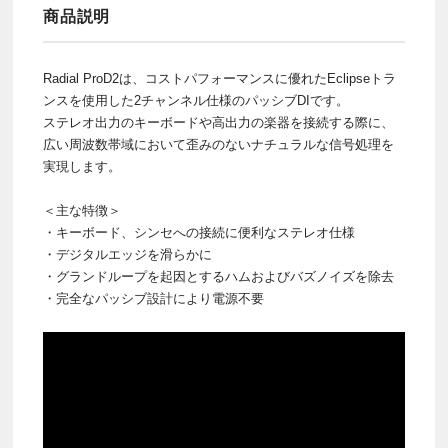
商品説明
Radial ProD2は、コストパフォーマンスに優れたEclipseトラ
ンスを使用した2チャンネル仕様のパッシブDIです。
ステレオ出力のキーボードや高出力の楽器を接続する際に、
広い周波数帯域において歪みのないナチュラルな信号処理を
実現します。
＜主な特徴＞
・キーボード、シンセへの接続に便利なステレオ仕様
・デジタルエッジを滑らかに
・グランドループを起因とするハムおよびバズノイズを除去
・完全なパッシブ設計により電源不要