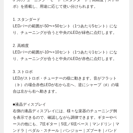
ボ）を搭載し、用途に応じて使い分けられます。
1. スタンダード
LEDバーの範囲が-50〜+50セント（1つあたり5セント）にな
り、チューニングが合うと中央のLEDが緑色に点灯します。
2. 高精度
LEDバーの範囲が-10〜+10セント（1つあたり1セント）にな
り、チューニングが合うと中央のLEDが赤色に点灯します。
3. ストロボ
LEDがストロボ・チューナーの様に動きます。音がフラット
（♭）の場合赤色LEDが右から左へ、逆にシャープ（♯）の場
合は左から右へ動きます。
■液晶ディスプレイ
右側の液晶ディスプレイには、様々な楽器のチューニング例
を表示できるので、確認しながら調律できます。ギターやベ
ースの他にも、7弦ギター｜5弦／6弦ベース｜マンドリン｜マ
ンドラ｜ペダル・スチール｜バンジョー｜ズブーキ｜バンド