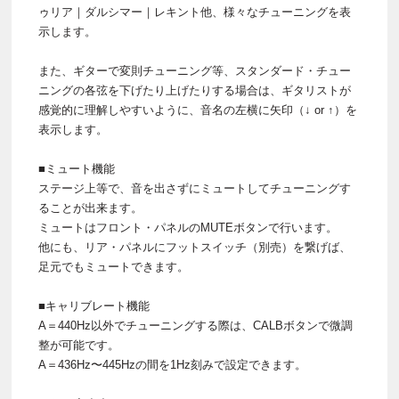
ゥリア｜ダルシマー｜レキント他、様々なチューニングを表
示します。
また、ギターで変則チューニング等、スタンダード・チュー
ニングの各弦を下げたり上げたりする場合は、ギタリストが
感覚的に理解しやすいように、音名の左横に矢印（↓ or ↑）を
表示します。
■ミュート機能
ステージ上等で、音を出さずにミュートしてチューニングす
ることが出来ます。
ミュートはフロント・パネルのMUTEボタンで行います。
他にも、リア・パネルにフットスイッチ（別売）を繋げば、
足元でもミュートできます。
■キャリブレート機能
A＝440Hz以外でチューニングする際は、CALBボタンで微調
整が可能です。
A＝436Hz〜445Hzの間を1Hz刻みで設定できます。