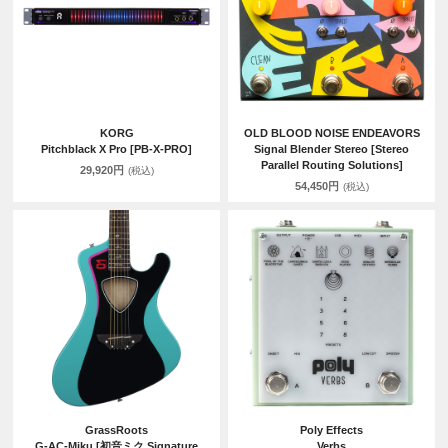
KORG
OLD BLOOD NOISE ENDEAVORS
Pitchblack X Pro [PB-X-PRO]
Signal Blender Stereo [Stereo
Parallel Routing Solutions]
29,920円
(税込)
54,450円
(税込)
GrassRoots
Poly Effects
G-AC-Miku [初音ミク Signature
Verbs