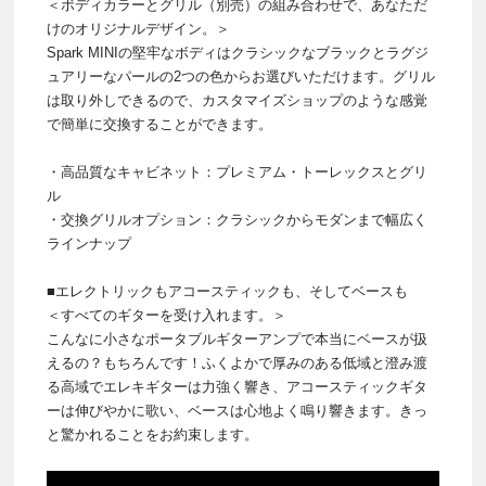
＜ボディカラーとグリル（別売）の組み合わせで、あなただ
けのオリジナルデザイン。＞
Spark MINIの堅牢なボディはクラシックなブラックとラグジ
ュアリーなパールの2つの色からお選びいただけます。グリル
は取り外しできるので、カスタマイズショップのような感覚
で簡単に交換することができます。
・高品質なキャビネット：プレミアム・トーレックスとグリ
ル
・交換グリルオプション：クラシックからモダンまで幅広く
ラインナップ
■エレクトリックもアコースティックも、そしてベースも
＜すべてのギターを受け入れます。＞
こんなに小さなポータブルギターアンプで本当にベースが扱
えるの？もちろんです！ふくよかで厚みのある低域と澄み渡
る高域でエレキギターは力強く響き、アコースティックギタ
ーは伸びやかに歌い、ベースは心地よく鳴り響きます。きっ
と驚かれることをお約束します。