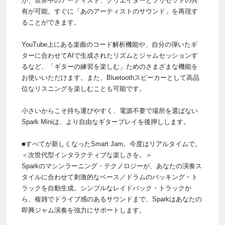
か、世界中のアーティスト、クリエイターとプリセットの共
有が可能。すぐに「あのアーティストのサウンド」を再現す
ることができます。
YouTube上にある楽曲のコード解析機能や、自分の弾いたギ
ターに合わせてAIで生成されたリズムとジャムセッションす
るなど、「ギターの練習を楽しむ」ためのさまざまな機能を
お使いいただけます。また、Bluetoothスピーカーとして高品
位なリスニングを楽しむことも可能です。
小さいからこそ持ち運びやすく、電源不要で場所を選ばない
Spark Miniは、より自由なギタープレイを後押しします。
■すべてが新しくなったSmart Jam。今度はリアルタイムで。
＜次世代型インタラクティブな楽しさを。＞
Sparkのマシンラーニング・テクノロジーが、あなたの演奏ス
タイルに合わせて刺激的なベース／ドラムのバッキング・ト
ラックを自動生成。シンプルなレイドバック・トラックか
ら、複雑でドライブ感のあるサウンドまで、Sparkはあなたの
即興ジャム演奏を強力にサポートします。