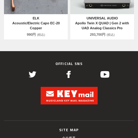
ELK
UNIVERSAL AUDIO
Acoustic/Electric Capo EC-20
Apollo Twin X QUAD | Gen 2 with
Copper
UAD Analog Classics Pro
990円
293,700円
(税込)
(税込)
OFFICIAL SNS
SITE MAP
会社概要