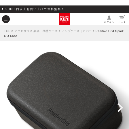
5,000円以上お買い上げで送料無料！
ログイン
カート
TOP
>
アクセサリ
>
楽器・機材ケース
>
アンプケース｜カバー
> Positive Grid Spark
GO Case