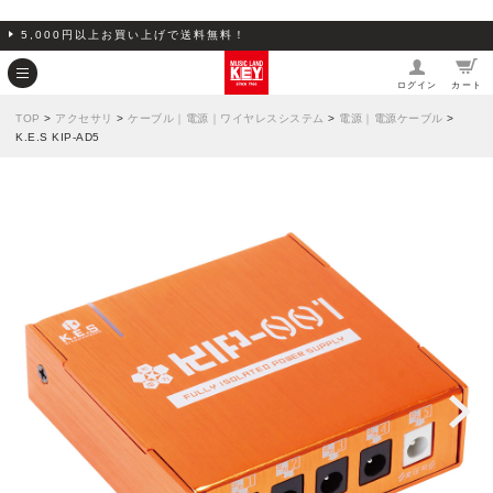
5,000円以上お買い上げで送料無料！
ログイン
カート
TOP
>
アクセサリ
>
ケーブル｜電源｜ワイヤレスシステム
>
電源｜電源ケーブル
>
K.E.S KIP-AD5