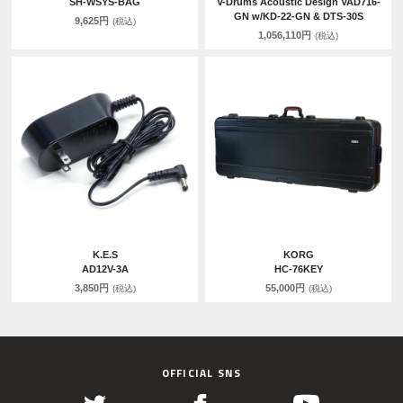
SH-WSYS-BAG
V-Drums Acoustic Design VAD716-
GN w/KD-22-GN & DTS-30S
9,625円
(税込)
1,056,110円
(税込)
K.E.S
KORG
AD12V-3A
HC-76KEY
3,850円
55,000円
(税込)
(税込)
OFFICIAL SNS