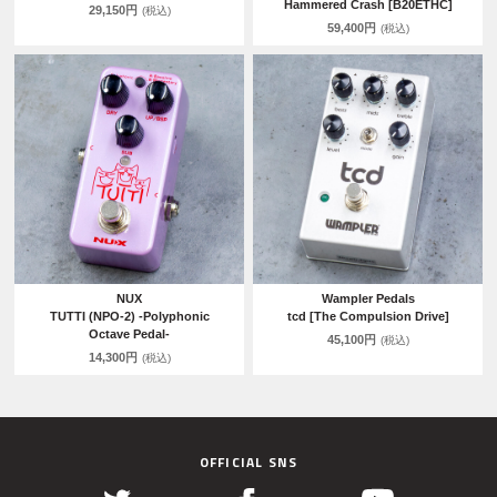
Hammered Crash [B20ETHC]
29,150円
(税込)
59,400円
(税込)
NUX
Wampler Pedals
TUTTI (NPO-2) -Polyphonic
tcd [The Compulsion Drive]
Octave Pedal-
45,100円
(税込)
14,300円
(税込)
OFFICIAL SNS