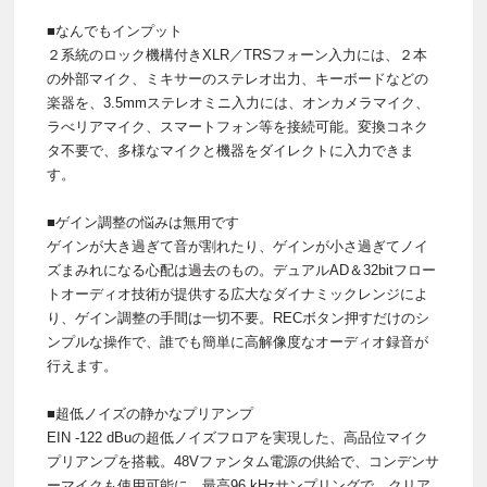
■なんでもインプット
２系統のロック機構付きXLR／TRSフォーン入力には、２本
の外部マイク、ミキサーのステレオ出力、キーボードなどの
楽器を、3.5mmステレオミニ入力には、オンカメラマイク、
ラべリアマイク、スマートフォン等を接続可能。変換コネク
タ不要で、多様なマイクと機器をダイレクトに入力できま
す。
■ゲイン調整の悩みは無用です
ゲインが大き過ぎて音が割れたり、ゲインが小さ過ぎてノイ
ズまみれになる心配は過去のもの。デュアルAD＆32bitフロー
トオーディオ技術が提供する広大なダイナミックレンジによ
り、ゲイン調整の手間は一切不要。RECボタン押すだけのシ
ンプルな操作で、誰でも簡単に高解像度なオーディオ録音が
行えます。
■超低ノイズの静かなプリアンプ
EIN -122 dBuの超低ノイズフロアを実現した、高品位マイク
プリアンプを搭載。48Vファンタム電源の供給で、コンデンサ
ーマイクも使用可能に。最高96 kHzサンプリングで、クリア