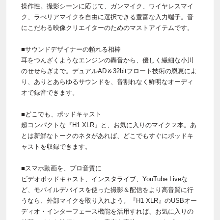
操作性。撮影シーンに応じて、ガンマイク、ワイヤレスマイ
ク、ラべリアマイクを自由に選択できる豊富な入力端子。音
にこだわる映像クリエイターのためのマストアイテムです。
■サウンドデザイナーの頼れる相棒
耳をつんざくようなエンジンの轟音から、優しく繊細な小川
のせせらぎまで。デュアルAD＆32bitフロート技術の恩恵によ
り、ありとあらゆるサウンドを、音割れなく鮮明なオーディ
オで録音できます。
■どこでも、ポッドキャスト
超コンパクトな『H1 XLR』と、お気に入りのマイク２本。あ
とは新鮮なトークのネタがあれば、どこでもすぐにポッドキ
ャストを収録できます。
■スマホ動画を、プロ音質に
ビデオポッドキャスト、インスタライブ、YouTube Liveな
ど、モバイルデバイスを使った撮影＆配信をより高音質に行
うなら、外部マイクを取り入れよう。『H1 XLR』のUSBオー
ディオ・インターフェース機能を活用すれば、お気に入りの