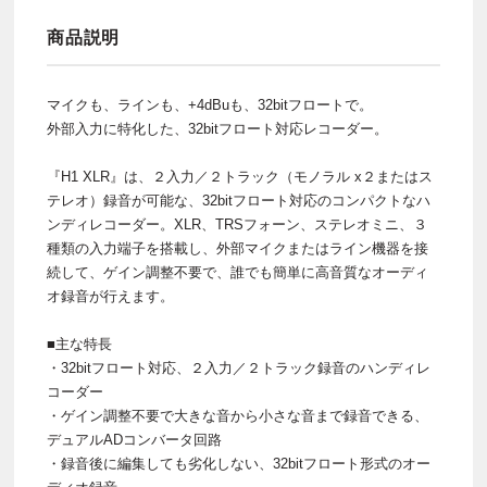
商品説明
マイクも、ラインも、+4dBuも、32bitフロートで。
外部入力に特化した、32bitフロート対応レコーダー。
『H1 XLR』は、２入力／２トラック（モノラル x２またはス
テレオ）録音が可能な、32bitフロート対応のコンパクトなハ
ンディレコーダー。XLR、TRSフォーン、ステレオミニ、３
種類の入力端子を搭載し、外部マイクまたはライン機器を接
続して、ゲイン調整不要で、誰でも簡単に高音質なオーディ
オ録音が行えます。
■主な特長
・32bitフロート対応、２入力／２トラック録音のハンディレ
コーダー
・ゲイン調整不要で大きな音から小さな音まで録音できる、
デュアルADコンバータ回路
・録音後に編集しても劣化しない、32bitフロート形式のオー