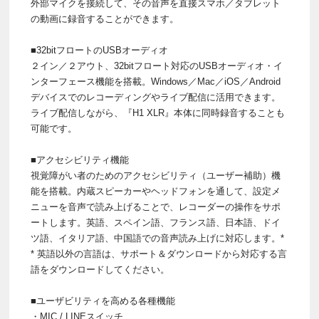
外部マイクを接続して、その音声を直接スマホ／タブレット
の動画に録音することができます。
■32bitフロートのUSBオーディオ
２イン／２アウト、32bitフロート対応のUSBオーディオ・イ
ンターフェース機能を搭載。Windows／Mac／iOS／Android
デバイスでのレコーディングやライブ配信に活用できます。
ライブ配信しながら、『H1 XLR』本体に同時録音することも
可能です。
■アクセシビリティ機能
視覚障がい者のためのアクセシビリティ（ユーザー補助）機
能を搭載。内蔵スピーカーやヘッドフォンを通して、設定メ
ニューを音声で読み上げることで、レコーダーの操作をサポ
ートします。英語、スペイン語、フランス語、日本語、ドイ
ツ語、イタリア語、中国語での音声読み上げに対応します。*
* 英語以外の言語は、サポート＆ダウンロードから対応する言
語をダウンロードしてください。
■ユーザビリティを高める各種機能
・MIC / LINEスイッチ