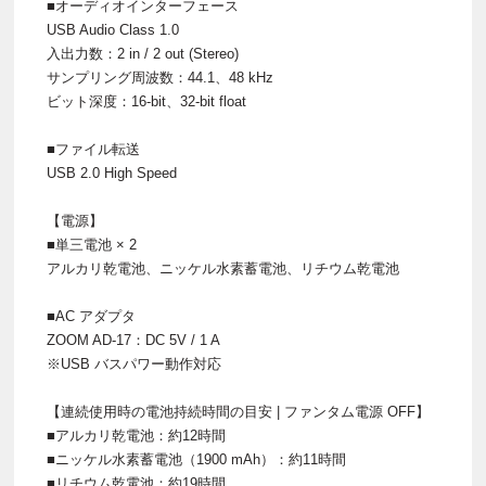
■オーディオインターフェース
USB Audio Class 1.0
入出力数：2 in / 2 out (Stereo)
サンプリング周波数：44.1、48 kHz
ビット深度：16-bit、32-bit float
■ファイル転送
USB 2.0 High Speed
【電源】
■単三電池 × 2
アルカリ乾電池、ニッケル⽔素蓄電池、リチウム乾電池
■AC アダプタ
ZOOM AD-17：DC 5V / 1 A
※USB バスパワー動作対応
【連続使用時の電池持続時間の目安 | ファンタム電源 OFF】
■アルカリ乾電池：約12時間
■ニッケル水素蓄電池（1900 mAh）：約11時間
■リチウム乾電池：約19時間