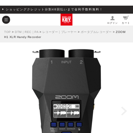
ショッピングクレジット分割48回払いまで金利手数料無料！
ログイン
カート
TOP
>
DTM｜REC｜PA
>
レコーダー｜プレーヤー
>
ポータブルレコーダー
> ZOOM
H1 XLR Handy Recorder