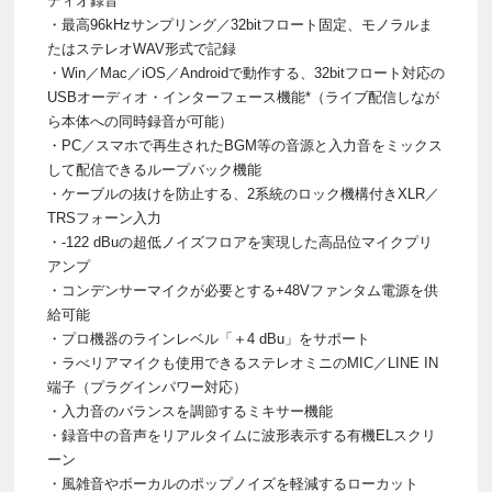
ディオ録音
・最高96kHzサンプリング／32bitフロート固定、モノラルま
たはステレオWAV形式で記録
・Win／Mac／iOS／Androidで動作する、32bitフロート対応の
USBオーディオ・インターフェース機能*（ライブ配信しなが
ら本体への同時録音が可能）
・PC／スマホで再生されたBGM等の音源と入力音をミックス
して配信できるループバック機能
・ケーブルの抜けを防止する、2系統のロック機構付きXLR／
TRSフォーン入力
・-122 dBuの超低ノイズフロアを実現した高品位マイクプリ
アンプ
・コンデンサーマイクが必要とする+48Vファンタム電源を供
給可能
・プロ機器のラインレベル「＋4 dBu」をサポート
・ラべリアマイクも使用できるステレオミニのMIC／LINE IN
端子（プラグインパワー対応）
・入力音のバランスを調節するミキサー機能
・録音中の音声をリアルタイムに波形表示する有機ELスクリ
ーン
・風雑音やボーカルのポップノイズを軽減するローカット