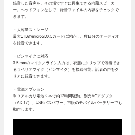
録音した音声を、その場ですぐに再生できる内蔵スピーカ
ー。ヘッドフォンなしで、録音ファイルの内容をチェックで
きます。
・大容量ストレージ
最大1TBのmicroSDXCカードに対応し、数日分のオーディオ
を録音できます。
・ピンマイクに対応
3.5 mmのマイク／ライン入力は、衣服にクリップで装着でき
るラベリアマイク（ピンマイク）を接続可能。話者の声をク
リアに録音できます。
・電源オプション
単３アルカリ電池２本で約12時間駆動。別売ACアダプタ
（AD-17）、USBバスパワー、市販のモバイルバッテリーでも
動作します。