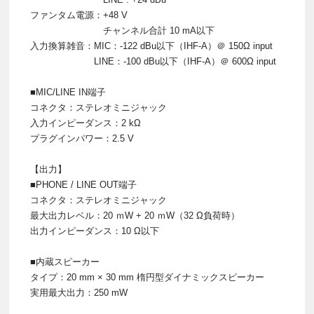
ファンタム電源：+48 V
チャンネル合計 10 mA以下
入力換算雑音：MIC：-122 dBu以下（IHF-A）＠ 150Ω input
LINE：-100 dBu以下（IHF-A）＠ 600Ω input
■MIC/LINE IN端子
コネクタ：ステレオミニジャック
入力インピーダンス：2 kΩ
プラグインパワー：2.5 V
【出力】
■PHONE / LINE OUT端⼦
コネクタ：ステレオミニジャック
最大出力レベル：20 ｍW + 20 ｍW（32 Ω負荷時）
出力インピーダンス：10 Ω以下
■内蔵スピーカー
タイプ：20 mm × 30 mm 楕円型ダイナミックスピーカー
実用最大出力：250 mW