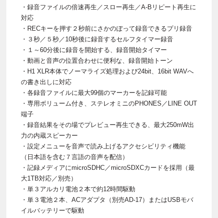
・録音ファイルの倍速再生／スロー再生／A-Bリピート再生に
対応
・RECキーを押す２秒前にさかのぼって録音できるプリ録音
・３秒／５秒／10秒後に録音するセルフタイマー録音
・１～60分後に録音を開始する、録音開始タイマー
・動画と音声の位置合わせに便利な、録音開始トーン
・H1 XLR本体でノーマライズ処理および24bit、16bit WAVへ
の書き出しに対応
・各録音ファイルに最大99個のマーカーを記録可能
・専用ボリューム付き、ステレオミニのPHONES／LINE OUT
端子
・録音結果をその場でプレビュー再生できる、最大250mW出
力の内蔵スピーカー
・設定メニューを音声で読み上げるアクセシビリティ機能
（日本語を含む７言語の音声を配信）
・記録メディアにmicroSDHC／microSDXCカードを採用（最
大1TB対応／別売）
・単３アルカリ電池２本で約12時間駆動
・単３電池２本、ACアダプタ（別売AD-17）またはUSBモバ
イルバッテリーで駆動