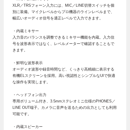
XLR／TRSフォーン入力には、MIC／LINE切替スイッチを個
別に装備。マイクレベルからプロ機器のラインレベルまで、
幅広いオーディオ信号を適正レベルで入力できます。
・内蔵ミキサー
入力音のバランスを調整できるミキサー機能を内蔵。入力信
号を波形表示ではなく、レベルメーターで確認することもで
きます。
・鮮明な波形表示
オーディオ波形や録音時間など、くっきり高精細に表示する
有機ELスクリーンを採用。高い視認性とシンプルなUIで快適
な操作を実現します。
・ヘッドフォン出力
専用ボリューム付き、3.5mmステレオミニ仕様のPHONES／
LINE OUT端子。カメラに音声を送るための出力としても利用
可能です。
・内蔵スピーカー