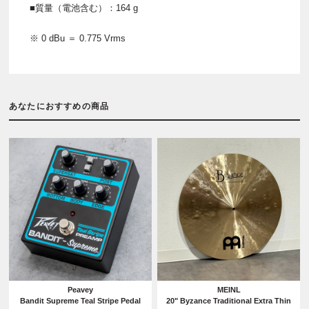
■質量（電池含む）：164 g
※ 0 dBu ＝ 0.775 Vrms
あなたにおすすめの商品
Peavey
MEINL
Bandit Supreme Teal Stripe Pedal
20" Byzance Traditional Extra Thin