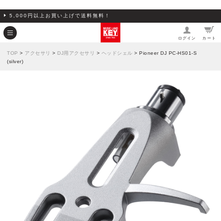
5,000円以上お買い上げで送料無料！
ログイン
カート
TOP
>
アクセサリ
>
DJ用アクセサリ
>
ヘッドシェル
> Pioneer DJ PC-HS01-S
(silver)