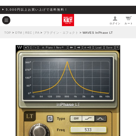
5,000円以上お買い上げで送料無料！
ログイン
カート
TOP
>
DTM｜REC｜PA
>
プラグイン・エフェクト
> WAVES InPhase LT