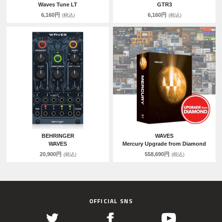
Waves Tune LT
GTR3
6,160円
6,160円
(税込)
(税込)
BEHRINGER
WAVES
WAVES
Mercury Upgrade from Diamond
20,900円
558,690円
(税込)
(税込)
OFFICIAL SNS