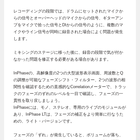
レコーディングの段階では、ドラムにセットされたマイクか
らの信号とオーバーヘッドのマイクからの信号、ギターアン
プをマイクで拾った信号とDIからの信号のように、複数のマ
イクやライン信号が同時に録音された場合によく問題が発生
します。
ミキシングのステージに移った後に、録音の段階で気が付か
なかった問題を修正する必要がある場合があります。
InPhaseの、高解像度の2つの大型波形表示画面、周波数とQ
の調整が可能なフェーズシフト・フィルター、2つの波形の相
関性を確認するための直感的なCorrelationメーターで、トラッ
クのフェーズのずれのレベルを一目で確認し、フェーズの一
貫性を取り戻しましょう。
InPhaseには、モノ、ステレオ、専用のライブのモジュールが
あり、InPhase LTは、フェーズの補正をより簡単に行なうた
めの、ライト・バージョンです。
フェーズの「ずれ」が発生していると、ボリュームが落ち、