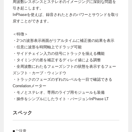
周波数レスポンスとステレオのイメージングに深刻な問題を
引き起こします。
InPhaseを使えば、録音されたときのパワーとサウンドを取り
戻すことができます。
＜特徴＞
・2つの波形表示画面がリアルタイムに補正後の結果を表示
・任意に波形を時間軸上でドラッグ可能
・サイドチェイン入力の信号にトラックを揃える機能
・タイミングの差を補正するディレイ値による調整
・全周波数にわたるフェーズシフトの状態を表示するフェー
ズシフト・カーブ・ウィンドウ
・トラックのフェーズのずれのレベルを一目で確認できる
Correlationメーター
・モノとステレオ、専用のライブ用モジュールも装備
・操作をシンプルにしたライト・バージョンInPhase LT
スペック
■ご注意