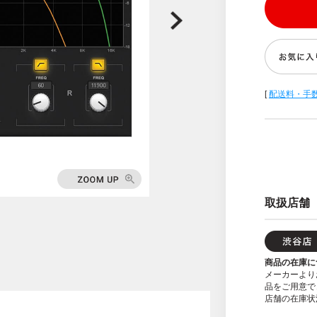
[
配送料・手
取扱店舗
商品の在庫に
メーカーより
品をご用意で
店舗の在庫状