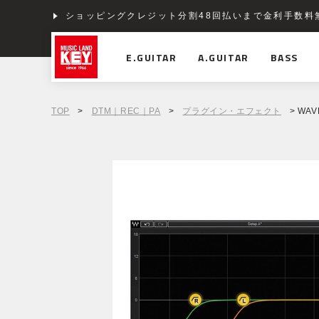
ショッピングクレジット分割48回払いまで金利手数料
E.GUITAR
A.GUITAR
BASS
TOP
>
DTM｜REC｜PA
>
プラグイン・エフェクト
> WAVE