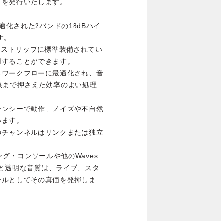
スを発行いたします。
適化された2バンドの18dBハイ
す。
ンネルストリップに標準装備されてい
用することができます。
るワークフローに最適化され、音
限まで押さえた効率のよい処理
テンシーで動作、ノイズや不自然
います。
のチャンネルはリンクまたは独立
シング・コンソールや他のWaves
UIと透明な音質は、ライブ、スタ
ールとしてその真価を発揮しま