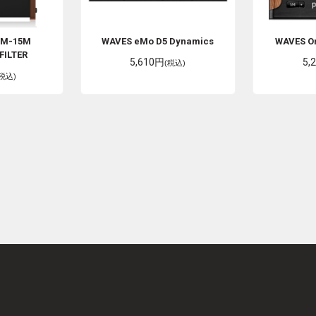
M-15M
WAVES
eMo D5 Dynamics
WAVES
O
FILTER
5,610円
5,
(税込)
(税込)