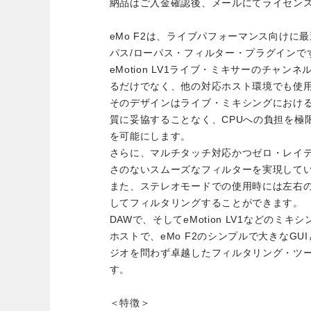
納品はご入金確認後、メールにてライセン
eMo F2は、ライブパフォーマンス向けに最
パス/ローパス・フィルター・プラグインで
eMotion LV1ライブ・ミキサーのチャ
るだけでなく、他の対応ホスト環境でも使
そのデザインはライブ・ミキシングにおけ
質に妥協することなく、CPUへの負担を極
を可能にします。
さらに、マルチタッチ対応かつゼロ・レイ
さのないスムーズなフィルターを実現して
また、ステレオモードでの使用時には左右
してフィルタリングすることができます。
DAWで、そしてeMotion LV1などのミキ
ホストで、eMo F2のシンプルで大きなG
ジオを問わず卓越したフィルタリング・ツ
す。
＜特徴＞