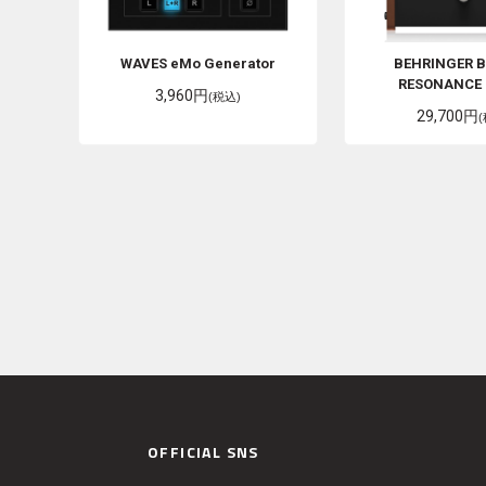
WAVES
eMo Generator
BEHRINGER
B
RESONANCE 
3,960円
(税込)
29,700円
OFFICIAL SNS