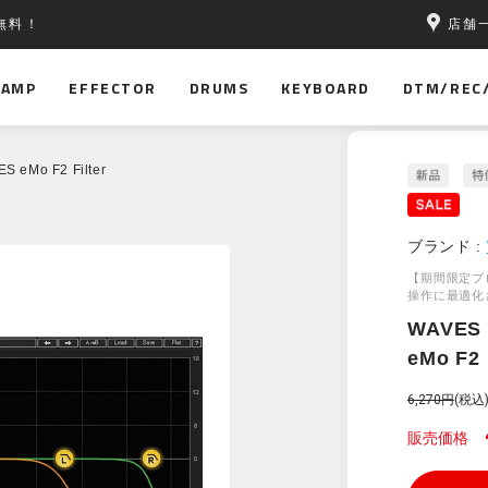
店舗
無料！
AMP
EFFECTOR
DRUMS
KEYBOARD
DTM/REC
S eMo F2 Filter
ブランド :
【期間限定プ
操作に最適化
WAVES
eMo F2 
6,270円
(税込
販売価格