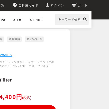
一覧
ご利用ガイド
ログイン
カート
/PA
DJ/VJ
OTHER
キーワード検索
WAVES
ロモーション価格】ライブ・サウンドでの
された18-dBハイ/ローパス・フィルター
Filter
)
4,400円
(税込)