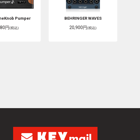
neKnob Pumper
BEHRINGER
WAVES
280円
20,900円
(税込)
(税込)