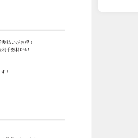
分割払いがお得！
金利手数料0%！
ます！