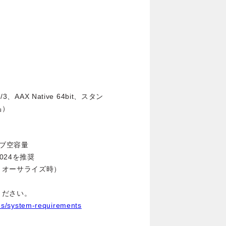
AAX Native 64bit、スタン
品）
イブ空容量
1024を推奨
、オーサライズ時）
ください。
cles/system-requirements