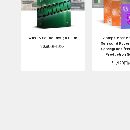
WAVES
Sound Design Suite
iZotope
Post P
Surround Rever
30,800円
(税込)
Crossgrade fro
Production Su
51,920円