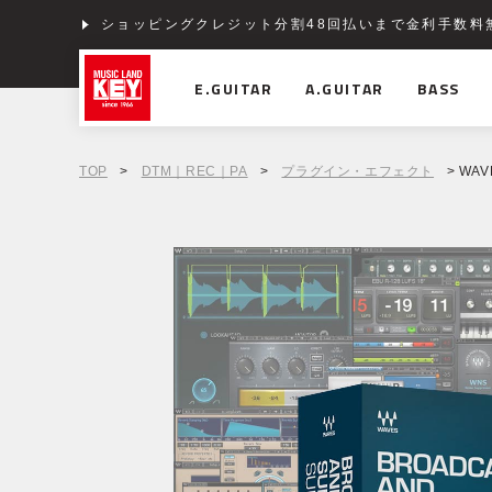
ショッピングクレジット分割48回払いまで金利手数料
E.GUITAR
A.GUITAR
BASS
TOP
>
DTM｜REC｜PA
>
プラグイン・エフェクト
> WAVE