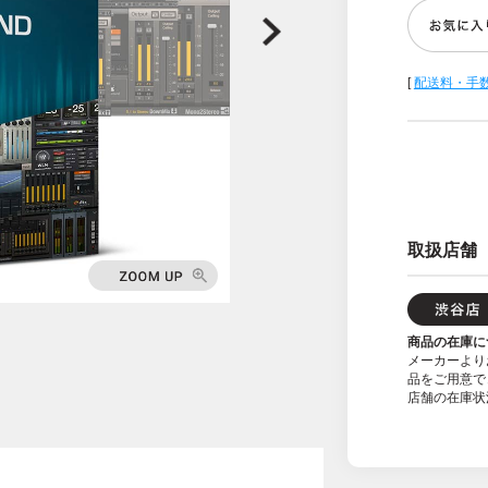
[
配送料・手
取扱店舗
商品の在庫に
メーカーより
品をご用意で
店舗の在庫状