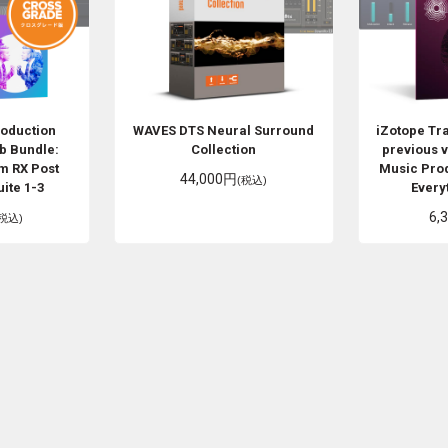
roduction
WAVES
DTS Neural Surround
iZotope
Tr
b Bundle:
Collection
previous v
m RX Post
Music Prod
44,000円
(税込)
ite 1-3
Every
6,
(税込)