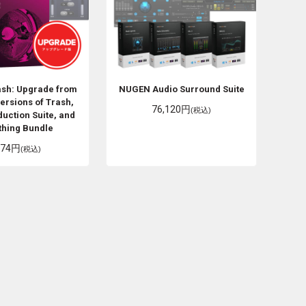
ash: Upgrade from
NUGEN Audio
Surround Suite
ersions of Trash,
76,120円
(税込)
uction Suite, and
thing Bundle
374円
(税込)