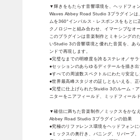
▼輝きをもたらす音響環境を、ヘッドフォ
Waves Abbey Road Studio 3プラグイ
ムを360°インパルス・レスポンスをもとに正
クノロジーと組み合わせ、イマーシブなオ
このプラグインは音楽制作とミキシングの
いStudio 3の音響環境と優れた音質を、
ンドで再現します。
●完璧なまでの明瞭度を誇るステレオ／サラ
●セッションのあらゆるディテールを描き出
●すべての周波数スペクトルにわたり安定し
●世界最高峰スタジオの証しともいえる、正
●完璧に仕上げられたStuidio 3のルー
ニターをニアフィールド、ミッドフィール
▼確信に満ちた音楽制作／ミックスをかな
Abbey Road Studio 3プラグインの効果
●究極のリファレンス環境をヘッドフォンに
●ミックスの奥行き、パニング、リバーブ