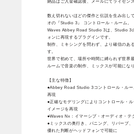
納品はご入金確認後、メールにてライセン
数え切れないほどの傑作と伝説を生み出し
オの『Studio 3』 コントロール・ルーム。
Waves Abbey Road Studio 3は、St
ォンに再現するプラグインです。
制作、ミキシングを問わず、より確信のあ
す。
世界で初めて、場所や時間に縛られず世界
ルームで音楽の制作、ミックスが可能にな
【主な特徴】
●Abbey Road Studio 3コントロー
再現
●正確なモデリングによりコントロール・
イメージを再現
●Waves Nx：イマーシブ・オーディオ・
●ミックスの奥行き、パニング、リバーブ
優れた判断がヘッドフォンで可能に