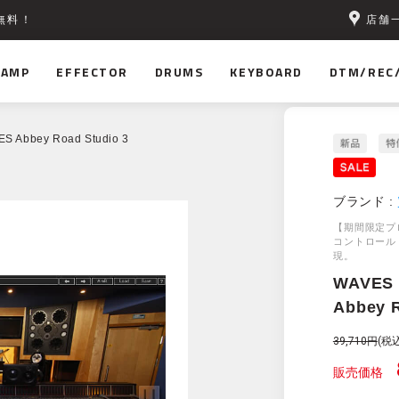
店舗
無料！
AMP
EFFECTOR
DRUMS
KEYBOARD
DTM/REC
S Abbey Road Studio 3
ブランド :
【期間限定プロモ
コントロール
現。
WAVES
Abbey R
39,710円
(税込
販売価格