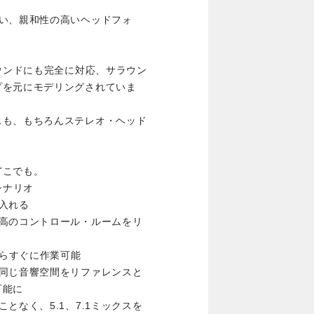
い、親和性の高いヘッドフォ
5.1サラウンドにも完全に対応、サラウン
プを元にモデリングされていま
スも、もちろんステレオ・ヘッド
どこでも。
いシナリオ
入れる
最高のコントロール・ルームをリ
 3ならすぐに作業可能
で同じ音響空間をリファレンスと
可能に
となく、5.1、7.1ミックスを