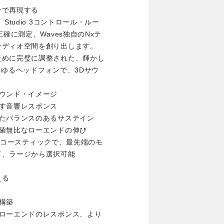
ンで再現する
ンは、Studio 3コントロール・ルー
確に測定、Waves独自のNxテ
ーディオ空間を創り出します。
ために完璧に調整された、輝かし
あらゆるヘッドフォンで、3Dサウ
ウンド・イメージ
す音響レスポンス
たバランスのあるサステイン
確無比なローエンドの伸び
ム・アコースティックで、最先端のモ
ド、ラージから選択可能
える
構築
、ローエンドのレスポンス、より