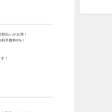
分割払いがお得！
金利手数料0%！
ます！