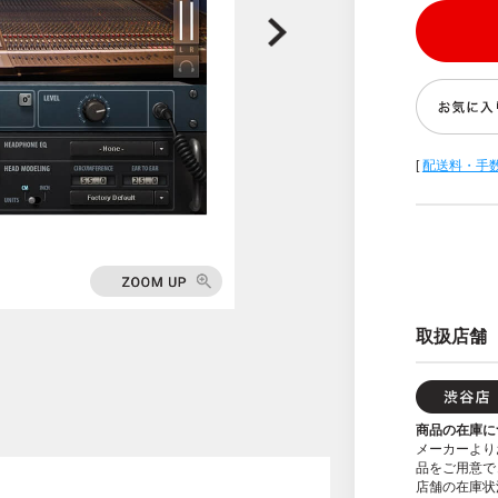
[
配送料・手
取扱店舗
商品の在庫に
メーカーより
品をご用意で
店舗の在庫状