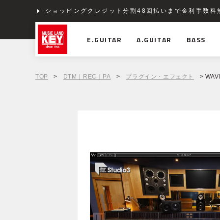
ショッピングクレジット分割48回払いまで金利手数料
E.GUITAR
A.GUITAR
BASS
TOP
>
DTM｜REC｜PA
>
プラグイン・エフェクト
> WAVE