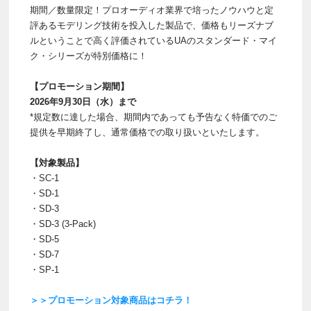
期間／数量限定！プロオーディオ業界で培ったノウハウと定
評あるモデリング技術を投入した製品で、価格もリーズナブ
ルということで高く評価されているUAのスタンダード・マイ
ク・シリーズが特別価格に！
【プロモーション期間】
2026年9月30日（水）まで
*規定数に達した場合、期間内であっても予告なく特価でのご
提供を早期終了し、通常価格での取り扱いといたします。
【対象製品】
・SC-1
・SD-1
・SD-3
・SD-3 (3-Pack)
・SD-5
・SD-7
・SP-1
＞＞プロモーション対象商品はコチラ！