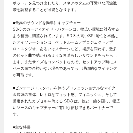
ポット」を見つけ出したり、スネアやタムの耳障りな周波数
帯を調整することが可能となります。
■最高のサウンドを簡単にキャプチャー
SD-3 のカーディオイド・パターンは、幅広い環境に対応する
よう精密に調整されています。SD-3 の高いSPL耐性と卓越し
たアイソレーションは、ベッドルーム／プロジェクト／プ
ロ・スタジオ、あるいはステージなど、場所を問わず、数多
のヒット曲で聴かれるような素晴らしいサウンドをもたらし
ます。またサイズもコンパクトなので、セットアップ時にス
ペース面で余裕がない場合であっても、理想的なマイキング
が可能です。
■ビンテージ・スタイルを伴うプロフェッショナルなマイク
金属製の筐体、レトロなフィット感、フィニッシュ、そして
厳選されたカプセルを備える SD-3 は、他と一線を画し、幅広
いソースのキャプチャーに有用な信頼できるパートナーで
す。
■主な特長