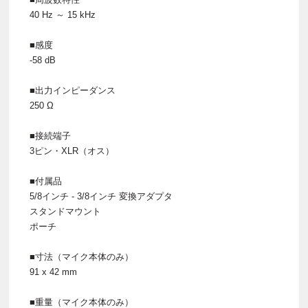
40 Hz ～ 15 kHz
■感度
-58 dB
■出力インピーダンス
250 Ω
■接続端子
3ピン・XLR（オス）
■付属品
5/8インチ - 3/8インチ 変換アダプタ
スタンドマウント
ポーチ
■寸法（マイク本体のみ）
91 x 42 mm
■重量（マイク本体のみ）