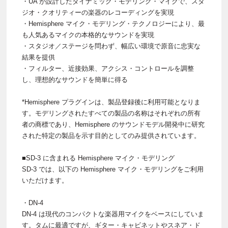
・UA が設計したダイナミック・モデリング・マイクで、スタ
ジオ・クオリティーの楽器のレコーディングを実現
・Hemisphere マイク・モデリング・テクノロジーにより、最
も人気あるマイクの本格的なサウンドを実現
・スタジオ／ステージを問わず、幅広い環境で原音に忠実な
結果を提供
・フィルター、近接効果、アクシス・コントロールを調整
し、理想的なサウンドを簡単に得る
*Hemisphere プラグインは、製品登録後に利用可能となりま
す。モデリングされたすべての製品の名称はそれぞれの所有
者の商標であり、Hemisphere のサウンドモデル開発中に研究
された特定の製品を示す目的としてのみ提供されています。
■SD-3 に含まれる Hemisphere マイク・モデリング
SD-3 では、以下の Hemisphere マイク・モデリングをご利用
いただけます。
・DN-4
DN-4 は現代のコンパクトな楽器用マイクをベースにしていま
す。タムに最適ですが、ギター・キャビネットやスネア・ド