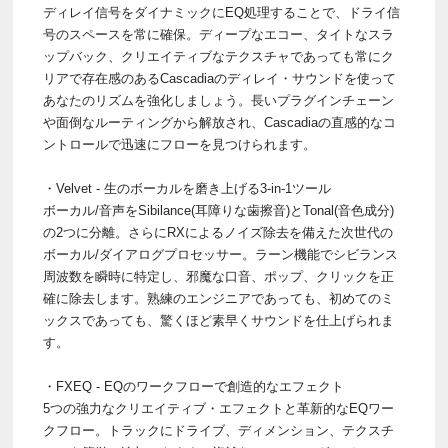
ディレイ信号をダイナミックにEQ処理することで、ドライ信
号のスペースを常に確保。ディープなエコー、タイトなスラ
ップバック、クリエイティブなテクスチャであっても常にク
リアで存在感のあるCascadiaのディレイ・サウンドを使って
あなたのリズムを強化しましょう。長いプラグインチェーン
や面倒なルーティングから解放され、Cascadiaの直感的なコ
ントロールで迅速にフローを見つけられます。
・Velvet - 生のボーカルを磨き上げる3-in-1ツール
ボーカル/音声をSibilance(耳障りな歯擦音)とTonal(音色成分)
の2つに分離。さらにRXによるノイズ除去を備えた次世代の
ボーカル/ダイアログプロセッサー。ラーン機能でシビランス
周波数を瞬時に特定し、邪魔な口音、ポップ、クリックを正
確に除去します。熟練のエンジニアであっても、初めてのミ
ックスであっても、驚くほど素早くサウンドを仕上げられま
す。
・FXEQ - EQのワークフローで創造的なエフェクト
5つの強力なクリエイティブ・エフェクトと革新的なEQワー
クフロー。トラックにドライブ、ディメンション、テクスチ