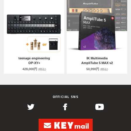
teenage engineering
IK Multimedia
OP-XY+
AmpliTube 5 MAX v2
428,000円
50,990円
(税込)
(税込)
OFFICIAL SNS