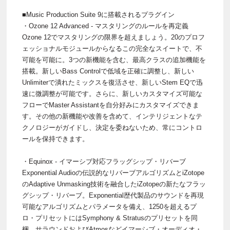
■Music Production Suite 9に搭載されるプラグイン
・Ozone 12 Advanced - マスタリングのルールを再定義
Ozone 12でマスタリングの限界を超えましょう。20のプロフ
ェッショナルモジュールからなるこの完全なスイートで、不
可能を可能に。3つの新機能を含む、最高クラスの追加機能を
搭載。新しいBass Controlで低域を正確に調整し、新しい
Unlimiterで潰れたミックスを復活させ、新しいStem EQで迅
速に微調整が可能です。さらに、新しいカスタマイズ可能な
フローでMaster Assistantを自分好みにカスタマイズできま
す。その他の新機能や改善を含めて、インテリジェントなテ
クノロジーがガイドし、決定を委ねないため、常にコントロ
ールを保持できます。
・Equinox - イマーシブ対応フラッグシップ・リバーブ
Exponential Audioの伝説的なリバーブアルゴリズムとiZotope
のAdaptive Unmasking技術を融合したiZotopeの新たなフラッ
グシップ・リバーブ。Exponential歴代製品のサウンドを再現
可能なアルゴリズムとパラメータを備え、1250を超えるプ
ロ・プリセットにはSymphony & Stratusのプリセットを同
梱。サラウンドおよびAtmosなどイマーシブ・オーディオ・