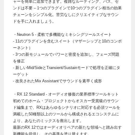
ャーを簡単に追加できます。複雑なルーティング、バス、セ
ンドは不要 – 1つのプラグインで10つのプラグイン相当の効果
チェーンをシンプル化。苦労なしにクリエイティブなサウン
ドを手に入れましょう。
・Neutron 5 - 柔軟で多機能なミキシングツールスイート
- 11のプラグインを含むスイート（マザーシップと10のコンポ
ーネント）
- 3つの新モジュールでパワーと密度を追加し、フェーズ問題
を修正
- 新しいMid/SideとTransient/Sustainモードで処理を正確にタ
ーゲット
- 改良されたMix Assistantでサウンドを素早く成形
・RX 12 Standard - オーディオ修復の業界標準ツールキット
初めてのホーム・プロジェクトからオスカー受賞級のサウン
ド編集まで、RXはあらゆるシナリオに対応する必須ツールを
満載した50種類以上のツールから構成されるエコシステムに
より、あなたのミックスを救出します。
最新のRX 12ではオーディオリペアの新たな領域へと踏み出す
新機能を提供し、その基準を塗り替えます。