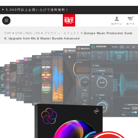
5,000円以上お買い上げで送料無料！
ログイン
カート
TOP
>
DTM｜REC｜PA
>
プラグイン・エフェクト
> iZotope Music Production Suite
9: Upgrade from Mix & Master Bundle Advanced