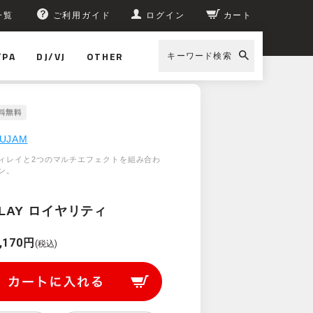
一覧
ご利用ガイド
ログイン
カート
/PA
DJ/VJ
OTHER
キーワード検索
UJAM
ィレイと2つのマルチエフェクトを組み合わ
ン。
ELAY ロイヤリティ
,170円
(税込)