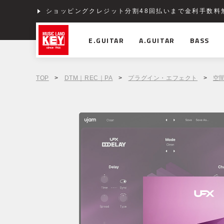
ショッピングクレジット分割48回払いまで金利手数料
E.GUITAR
A.GUITAR
BASS
TOP
>
DTM｜REC｜PA
>
プラグイン・エフェクト
>
空