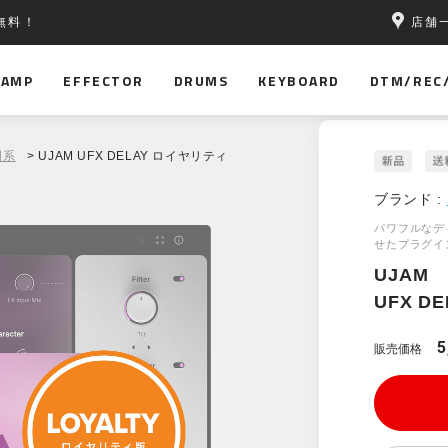
店舗
無料！
AMP
EFFECTOR
DRUMS
KEYBOARD
DTM/REC
間系
> UJAM UFX DELAY ロイヤリティ
ブランド :
パワフルなデ
せたプラグイ
UJAM
UFX D
5
販売価格