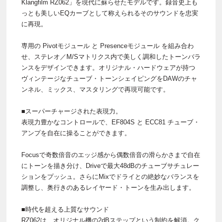
Klangfilm RZ062」を現代に蘇らせたモデルです。録音史上も
っとも美しいEQカーブとして称えられるそのサウンドを忠実
に再現。
専用の Pivotモジュール と Presenceモジュール を組み合わ
せ、ステレオ／M/Sマトリクス内で美しく調和したトーンバラ
ンスをデザインできます。オリジナル・ハードウェアが持つ
ヴィンテージなチューブ・トーンシェイピングをDAWのチャ
ンネル、ミックス、マスタリングで再現可能です。
■スーパーチャージされた表現力。
表現力豊かなコントロールで、EF804S と ECC81 チューブ・
アンプを自在に操ることができます。
Focusで奇数倍音のエッジ感から偶数倍音の滑らかさまで自在
にトーンを描き分け、Driveで最大48dBのチューブサチュレー
ションをプッシュ。さらにMixでドライとの絶妙なバランスを
調整し、奥行きのあるレイヤード・トーンを生み出します。
■時代を超える上質なサウンド
RZ062は、オリジナル機の2dBステップという制約を解消。ク