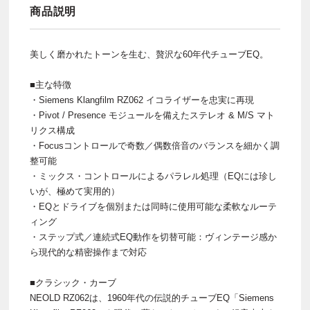
商品説明
美しく磨かれたトーンを生む、贅沢な60年代チューブEQ。
■主な特徴
・Siemens Klangfilm RZ062 イコライザーを忠実に再現
・Pivot / Presence モジュールを備えたステレオ & M/S マト
リクス構成
・Focusコントロールで奇数／偶数倍音のバランスを細かく調
整可能
・ミックス・コントロールによるパラレル処理（EQには珍し
いが、極めて実用的）
・EQとドライブを個別または同時に使用可能な柔軟なルーテ
ィング
・ステップ式／連続式EQ動作を切替可能：ヴィンテージ感か
ら現代的な精密操作まで対応
■クラシック・カーブ
NEOLD RZ062は、1960年代の伝説的チューブEQ「Siemens