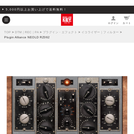
5,000円以上お買い上げで送料無料！
ログイン
カート
TOP
>
DTM｜REC｜PA
>
プラグイン・エフェクト
>
イコライザー｜フィルター
>
Plugin Alliance NEOLD RZ062