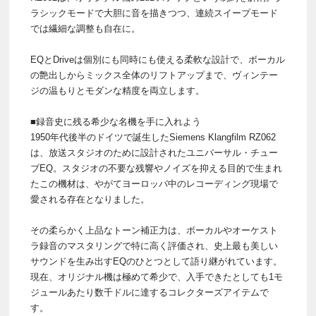
ラシックモードで大胆に音を描きつつ、連続スイープモード
では繊細な調整も自在に。
EQとDriveは個別にも同時にも使える柔軟な設計で、ボーカル
の艶出しからミックス全体のリフトアップまで、ヴィンテー
ジの温もりとモダンな精度を両立します。
■録音史に残る希少な名機を手に入れよう
1950年代後半のドイツで誕生したSiemens Klangfilm RZ062
は、放送スタジオのために設計されたユニバーサル・チュー
ブEQ。スタジオの不要な残響やノイズを抑える目的で生まれ
たこの機材は、やがてヨーロッパ中のレコーディング現場で
愛される存在となりました。
その柔らかく上品なトーン補正力は、ボーカルやオーケスト
ラ録音のマスタリングで特に高く評価され、史上最も美しい
サウンドを生み出すEQのひとつとして語り継がれています。
現在、オリジナル機は極めて希少で、入手できたとしても1モ
ジュールあたり数千ドルに達するコレクターズアイテムで
す。