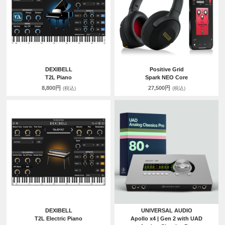
DEXIBELL
Positive Grid
T2L Piano
Spark NEO Core
8,800円
27,500円
(税込)
(税込)
DEXIBELL
UNIVERSAL AUDIO
T2L Electric Piano
Apollo x4 | Gen 2 with UAD