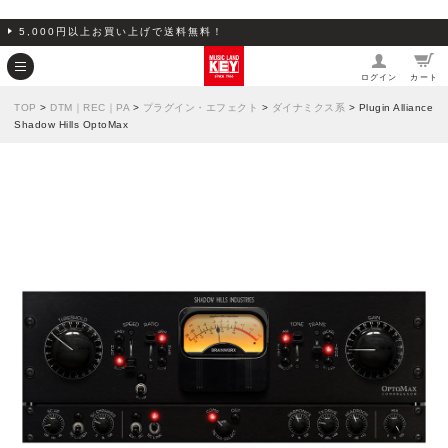
5,000円以上お買い上げで送料無料！
ログイン
カート
TOP
>
DTM｜REC｜PA
>
プラグイン・エフェクト
>
ダイナミクス系
> Plugin Alliance
Shadow Hills OptoMax