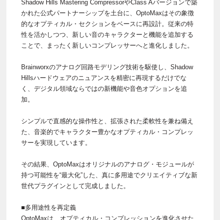
Shadow Hills Mastering CompressorやClass Aバージョンで築
かれた公式パートナーシップを土台に、OptoMaxはその象徴
的なオプティカル・セクションをベースに再設計。従来の特
性を活かしつつ、新しい音のキャラクターと機能を追加する
ことで、まったく新しいコンプレッサーへと進化しました。
Brainworxのアナログ回路モデリング技術を駆使し、Shadow
Hillsハードウェアのニュアンスを精密に再現するだけでな
く、デジタル領域ならではの新機能や音色オプションを追
加。
シンプルで直感的な操作性と、拡張された柔軟性を兼ね備え
た、音楽的でキャラクター豊かなオプティカル・コンプレッ
サーを実現しています。
その結果、OptoMaxはオリジナルのアナログ・モジュールが
持つ可能性を“最大化”した、真に多用途でクリエイティブな新
世代プラグインとして完成しました。
■多用途性を再定義
OptoMaxは、オプティカル・コンプレッションを進化させた