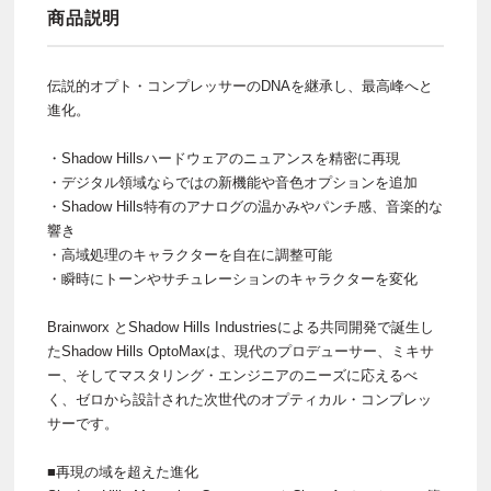
商品説明
伝説的オプト・コンプレッサーのDNAを継承し、最高峰へと
進化。
・Shadow Hillsハードウェアのニュアンスを精密に再現
・デジタル領域ならではの新機能や音色オプションを追加
・Shadow Hills特有のアナログの温かみやパンチ感、音楽的な
響き
・高域処理のキャラクターを自在に調整可能
・瞬時にトーンやサチュレーションのキャラクターを変化
Brainworx とShadow Hills Industriesによる共同開発で誕生し
たShadow Hills OptoMaxは、現代のプロデューサー、ミキサ
ー、そしてマスタリング・エンジニアのニーズに応えるべ
く、ゼロから設計された次世代のオプティカル・コンプレッ
サーです。
■再現の域を超えた進化