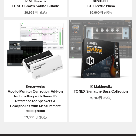
IK Multimedia
DEXIBELL
TONEX Brown Sound Bundle
T2L Electric Piano
16,989円
28,600円
(税込)
(税込)
Sonarworks
IK Multimedia
Apollo Monitor Correction Add-on
TONEX Signature Bass Collection
for bundling with SoundID
6,790円
(税込)
Reference for Speakers &
Headphones with Measurement
Microphone
59,950円
(税込)