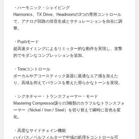
・ハーモニック・シェイピング
Harmonics、TX Drive、Headroomの3つの専用コントロール
で、アナログ回路の倍音生成とサチュレーションを自在に調
整。
・Pushモード
超高速タイミングによるリミッター的な動作を実現し、攻撃
的でモダンなコンプレッションを追加。
・Toneコントロール
ボーカルやアコースティック楽器に最適なエア感を加えた
り、高域を抑えてバランスを整えた滑らかなトーンを実現。
・シグネチャー・トランスフォーマー・モード
Mastering Compressor譲りの3種類のカラフルなトランスフォ
ーマー（Nickel / Iron / Steel）を切り替えて瞬時に音色を変
化。
・高度なサイドチェイン機能
ハイパス／ベルフィルターで中域の処理をコントロール可