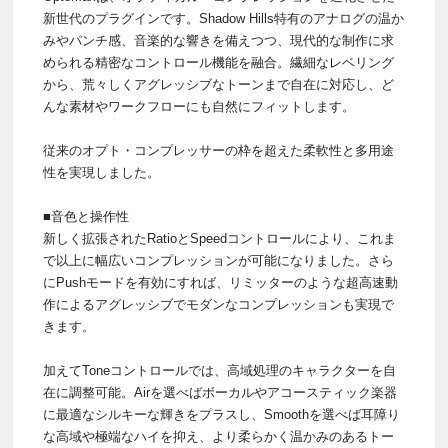
新世代のプラグインです。Shadow Hills特有のアナログの温か
みやパンチ感、音楽的な響きを備えつつ、現代的な制作に求
められる精密なコントロール機能を融合。繊細なレベリング
から、荒々しくアグレッシブなトーンまで自在に対応し、ど
んな素材やワークフローにも自然にフィットします。
従来のオプト・コンプレッサーの枠を超えた柔軟性と多用途
性を実現しました。
■音色と操作性
新しく拡張されたRatioとSpeedコントロールにより、これま
で以上に幅広いコンプレッションが可能になりました。さら
にPushモードを有効にすれば、リミッターのような超高速動
作によるアグレッシブでモダンなコンプレッションも実現で
きます。
加えてToneコントロールでは、高域処理のキャラクターを自
在に調整可能。Airを選べばボーカルやアコースティック楽器
に最適なシルキーな輝きをプラスし、Smoothを選べば耳障り
な高域や極端なハイを抑え、より柔らかく温かみのあるトー