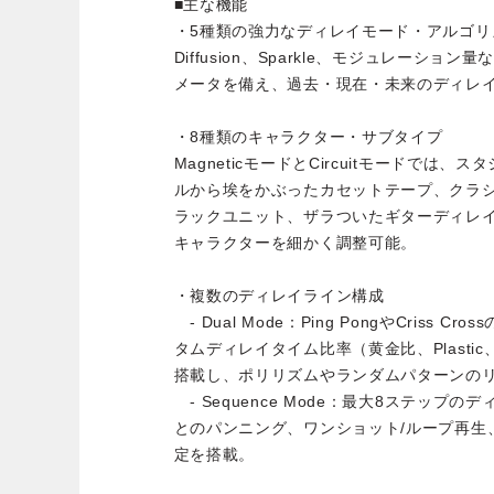
■主な機能
・5種類の強力なディレイモード・アルゴリ
Diffusion、Sparkle、モジュレーシ
メータを備え、過去・現在・未来のディレ
・8種類のキャラクター・サブタイプ
MagneticモードとCircuitモードでは
ルから埃をかぶったカセットテープ、クラ
ラックユニット、ザラついたギターディレ
キャラクターを細かく調整可能。
・複数のディレイライン構成
- Dual Mode：Ping PongやCriss
タムディレイタイム比率（黄金比、Plasti
搭載し、ポリリズムやランダムパターンの
- Sequence Mode：最大8ステップ
とのパンニング、ワンショット/ループ再生
定を搭載。