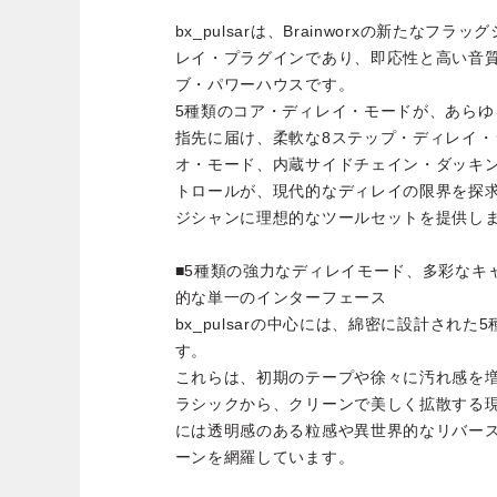
bx_pulsarは、Brainworxの新たな
レイ・プラグインであり、即応性と高い音
ブ・パワーハウスです。
5種類のコア・ディレイ・モードが、あら
指先に届け、柔軟な8ステップ・ディレイ・
オ・モード、内蔵サイドチェイン・ダッキ
トロールが、現代的なディレイの限界を探
ジシャンに理想的なツールセットを提供し
■5種類の強力なディレイモード、多彩なキ
的な単一のインターフェース
bx_pulsarの中心には、綿密に設計され
す。
これらは、初期のテープや徐々に汚れ感を
ラシックから、クリーンで美しく拡散する
には透明感のある粒感や異世界的なリバー
ーンを網羅しています。