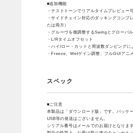
■追加機能
・テストトーンでリアルタイムプレビュー
・サイドチェイン対応のダッキングコンプレッサ
たは両方）
・グルーヴを微調整するSwingとグローバ
・L/Rタイムオフセット
・ハイ/ロー・カットと周波数ダンピングに
・Freeze、Wetゲイン調整、フルGUIア
スペック
■ご注意
本製品は「ダウンロード版」です。パッケ
USB等の発送はございません。
シリアル番号はメールでのお届けとなりま
製品の性質上、お受け取り後のキャンセル