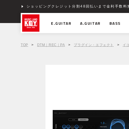
ショッピングクレジット分割48回払いまで金利手数料
E.GUITAR
A.GUITAR
BASS
TOP
>
DTM｜REC｜PA
>
プラグイン・エフェクト
>
イ