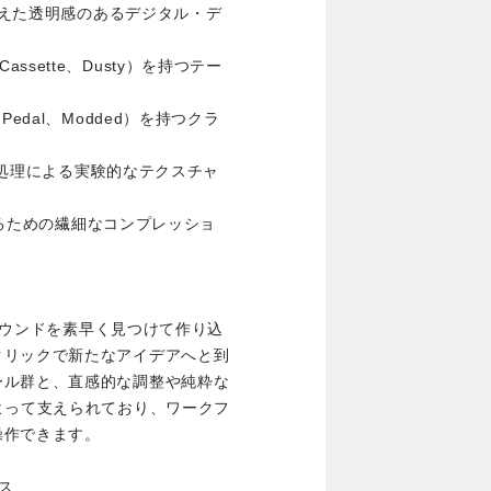
を備えた透明感のあるデジタル・デ
、Cassette、Dusty）を持つテー
ge、Pedal、Modded）を持つクラ
イン処理による実験的なテクスチャ
にするための繊細なコンプレッショ
るサウンドを素早く見つけて作り込
クリックで新たなアイデアへと到
ール群と、直感的な調整や純粋な
よって支えられており、ワークフ
操作できます。
ス