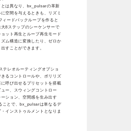
異なり、bx_pulsarの革新
ルに空間を与えるときも、リズミ
フィードバックループを作ると
最大8ステップのシーケンサーで
ショット再生とループ再生モード
リズム構造に変換したり、ゼロか
り出すことができます。
Crossのステレオルーティングオプショ
できるコントロールや、ポリリズ
座に呼び出せるプリセットを搭載
ビュー、スウィングコントロー
レーション、空間感を生み出す
ことで、bx_pulsarは単なるデ
ブ・インストゥルメントとなりま