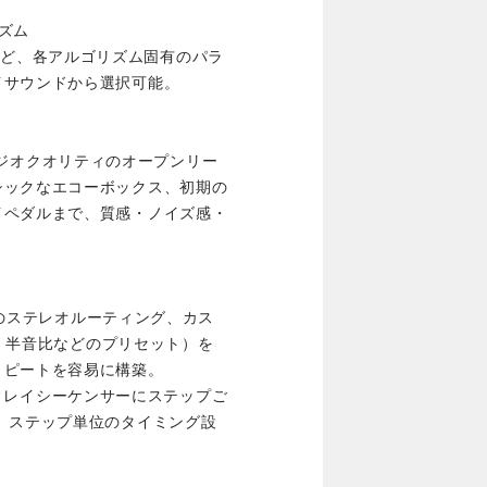
ズム
ョン量など、各アルゴリズム固有のパラ
イサウンドから選択可能。
、スタジオクオリティのオープンリー
シックなエコーボックス、初期の
イペダルまで、質感・ノイズ感・
 Crossのステレオルーティング、カス
c、半音比などのプリセット）を
リピートを容易に構築。
のディレイシーケンサーにステップご
、ステップ単位のタイミング設