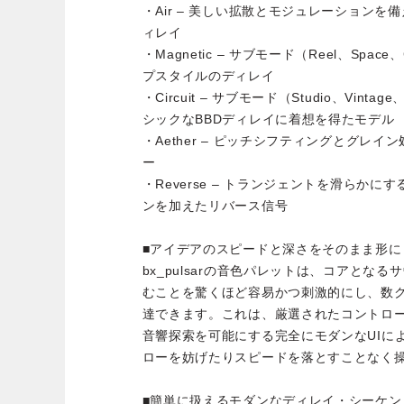
・Air – 美しい拡散とモジュレーション
ィレイ
・Magnetic – サブモード（Reel、Space
プスタイルのディレイ
・Circuit – サブモード（Studio、Vinta
シックなBBDディレイに着想を得たモデル
・Aether – ピッチシフティングとグレ
ー
・Reverse – トランジェントを滑らか
ンを加えたリバース信号
■アイデアのスピードと深さをそのまま形に
bx_pulsarの音色パレットは、コアとな
むことを驚くほど容易かつ刺激的にし、数
達できます。これは、厳選されたコントロ
音響探索を可能にする完全にモダンなUIに
ローを妨げたりスピードを落とすことなく
■簡単に扱えるモダンなディレイ・シーケン