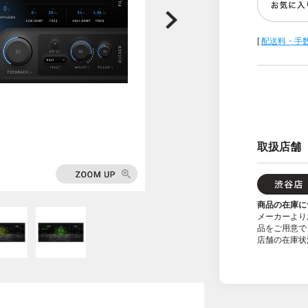
[
配送料・手
取扱店舗
商品の在庫に
メーカーより
品をご用意で
店舗の在庫状