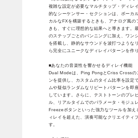
複雑な設定が必要なマルチタップ・ディレイとは
的なシーケンサー・セクションは、ボーカ
カルなFXを構築するときも、アナログ風の
きも、すぐに理想的な結果へと導きます。
のステップごとのパンニングに加え、ワン
を搭載し、静的なサウンドを波打つような
ら完全にユニークなディレイパターンを作
■あなたの音楽性を響かせるディレイ機能
Dual Modeは、Ping PongとCriss 
ンを提供し、カスタムのタイム比率を設定
ムや疑似ランダムなリピートパターンを即
しています。さらに、テストトーンのプレ
ル、リアルタイムでのパラメータ・モジュ
Freezeボタンといった強力なツールを加える
ィレイを超えた、演奏可能なクリエイティ
す。