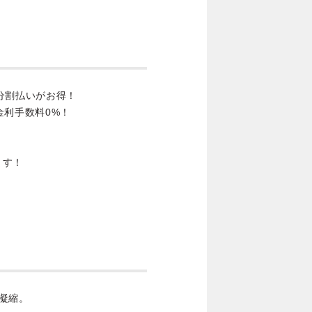
分割払いがお得！
金利手数料0%！
ます！
凝縮。