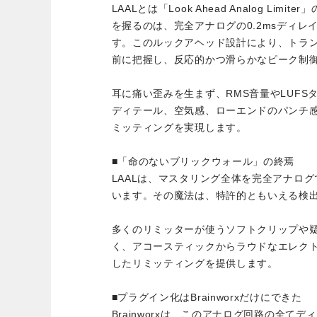
LAALとは「Look Ahead Analog Li
を握るのは、完全アナログの0.2msディ
す。このルックアヘッド設計により、トラ
前に把握し、反応的かつ滑らかなピーク制
耳に痛い歪みを生まず、RMS音量やLUF
ディテール、空気感、ローエンドのパンチ
ミッティングを実現します。
■「命のないブリックウォール」の終焉
LAALは、マスタリング全体を完全アナロ
います。その魔法は、特許的ともいえる検
多くのリミッターが使うソフトクリップや疑
く、アコースティックからラウドなエレク
したリミッティングを提供します。
■プラグイン化はBrainworxだけにできた
Brainworxは、このアナログ回路の全て