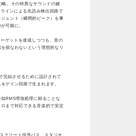
miter」の略。その特異なサウンドの鍵
レイラインによる先読み検出回路で
ンジェント（瞬間的ピーク）を事
御が可能に。
Sターゲットを達成しつつも、音の
感を損なわないという理想的なリ
グで完結させるために設計されて
出＆ゲイン回路で生まれます。
似RMS増強処理に頼ることな
トロまで対応できる音楽的で安定
ディスクリート信号パス、スタジオ