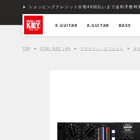
ショッピングクレジット分割48回払いまで金利手数料
E.GUITAR
A.GUITAR
BASS
TOP
>
DTM｜REC｜PA
>
プラグイン・エフェクト
>
ダ