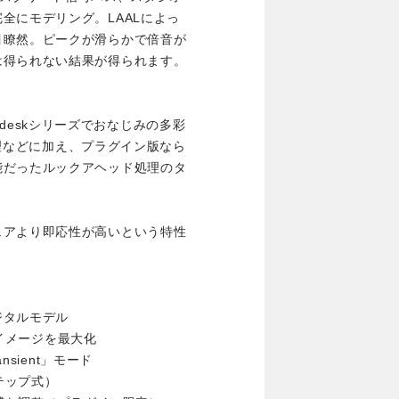
全にモデリング。LAALによっ
目瞭然。ピークが滑らかで倍音が
は得られない結果が得られます。
terdeskシリーズでおなじみの多彩
S処理などに加え、プラグイン版なら
能だったルックアヘッド処理のタ
ェアより即応性が高いという特性
ジタルモデル
オイメージを最大化
nsient」モード
テップ式）