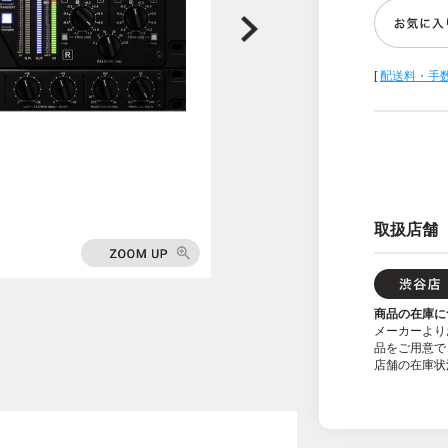
[
配送料・手
取扱店舗
商品の在庫に
メーカーより
品をご用意で
店舗の在庫状