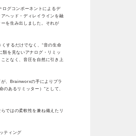
現代アナログコンポーネントによるデ
クアヘッド・ディレイラインを融
ターを生み出しました。それが
に音を大きくするだけでなく、“音の生命
に類を見ないアナログ・リミッ
うことなく、音圧を自然に引き上
Brainworxの手によりプラ
ife（命のあるリミッター）"として、
ならではの柔軟性を兼ね備えたリ
ッティング