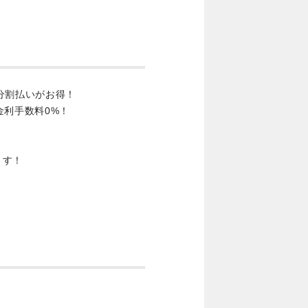
分割払いがお得！
金利手数料0%！
ます！
。