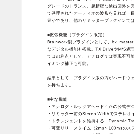
グレードのトランス、超精密な検出回路を完
て処理されたオーディオの波形を見れば一
豊かであり、他のリミッタープラグインで
■拡張機能（プラグイン限定）
Brainworx製プラグインとして、bx_mas
なデジタル機能も搭載。TX DriveやM/
ではの利点として、アナログでは実現不可
イミング補正も可能。
結果として、プラグイン版の方がハードウ
を持ちます。
■主な機能
・アナログ・ルックアヘッド回路の公式デ
・リミッター前のStereo Widthでステレ
・トランジェントを維持する「Dynamic Tra
・可変リリースタイム（2ms〜100msのス