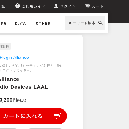
一覧
ご利用ガイド
ログイン
カート
/PA
DJ/VJ
OTHER
キーワード検索
Plugin Alliance
”を保ちながらリミッティングを行う、他に
ナログ・リミッター。
Alliance
dio Devices LAAL
3,200円
(税込)