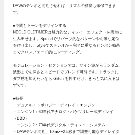
DAWのテンポと同期させれば、リズムの精度も確保できま
す。
■空間とトーンをデザインする
NEOLD OLDTIMERは魅力的なディレイ・エフェクトを簡単に
生み出せます。Spreadでリバーブ的なパターンや明瞭な定位
を作り出し、Styleでステレオから完全に重なるピンポン効果
までクロスフェード的にルーティング。
モジュレーション・セクションでは、サイン波からランダム
波形までを深さとスピードでブレンド可能です。トラックに
ダブ感を加えたいなら Glitch を押すだけ。きっと気に入るは
ずです。
■特長
・デュアル・トポロジー・ディレイ・エンジン
・エンジン1：60年代アナログ・バケツリレー式ディレイ
（BBD）
・エンジン2：70年代デジタル・ディレイ・システム
・DAWテンポ同期、10ms〜2.5秒まで調整可能なディレイタ