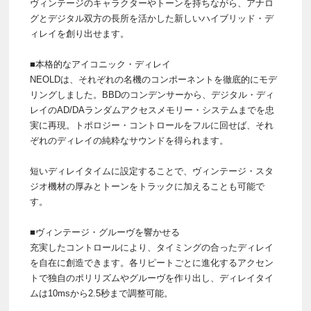
ヴィンテージのキャラクターやトーンを持ちながら、アナロ
グとデジタル双方の長所を活かした新しいハイブリッド・デ
ィレイを創り出せます。
■本格的なアイコニック・ディレイ
NEOLDは、それぞれの名機のコンポーネントを徹底的にモデ
リングしました。BBDのコンデンサーから、デジタル・ディ
レイのAD/DAランダムアクセスメモリー・システムまでを忠
実に再現。トポロジー・コントロールをフルに回せば、それ
ぞれのディレイの純粋なサウンドを得られます。
短いディレイタイムに設定することで、ヴィンテージ・スタ
ジオ機材の厚みとトーンをトラックに加えることも可能で
す。
■ヴィンテージ・グルーヴを響かせる
充実したコントロールにより、タイミングの合ったディレイ
を自在に創造できます。各リピートごとに進化するアクセン
トで独自のポリリズムやグルーヴを作り出し、ディレイタイ
ムは10msから2.5秒まで調整可能。