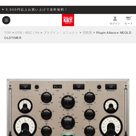
5,000円以上お買い上げで送料無料！
ログイン
カート
TOP
>
DTM｜REC｜PA
>
プラグイン・エフェクト
>
空間系
> Plugin Alliance NEOLD
OLDTIMER