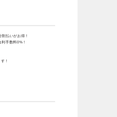
分割払いがお得！
金利手数料0%！
ます！
。