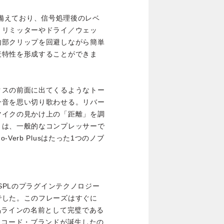
ルも備えており、信号処理後のレベ
・リミッターやドライ／ウェッ
内部クリップを回避しながら簡単
衰特性を形成することができま
クスの前面に出てくるようなトー
一音を思い切り歌わせる。リバー
マイクの見かけ上の「距離」を調
トは、一般的なコンプレッサーで
erb Plusはたった1つのノブ
はSPLのプラグインテクノロジー
でした。このフレーズはすぐに
品ラインの名前として完璧である
・コード・ブランドが誕生したの