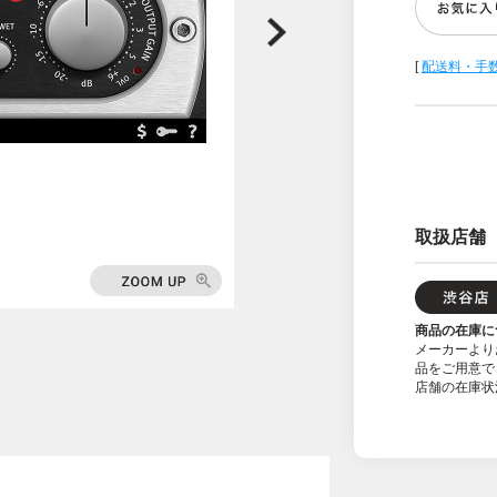
[
配送料・手
取扱店舗
商品の在庫に
メーカーより
品をご用意で
店舗の在庫状