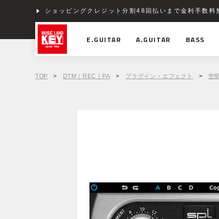
ショッピングクレジット分割48回払いまで金利手数料
E.GUITAR
A.GUITAR
BASS
TOP
>
DTM｜REC｜PA
>
プラグイン・エフェクト
>
空