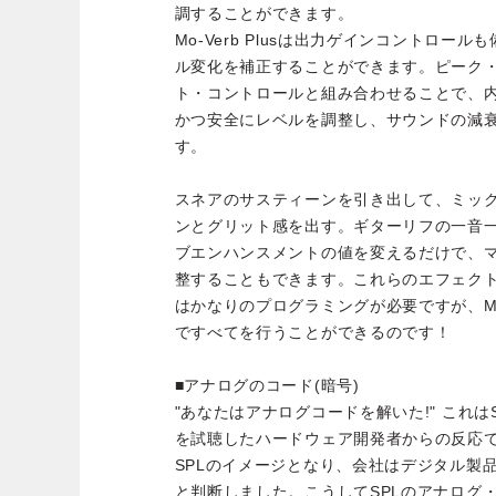
調することができます。
Mo-Verb Plusは出力ゲインコントロー
ル変化を補正することができます。ピーク
ト・コントロールと組み合わせることで、
かつ安全にレベルを調整し、サウンドの減
す。
スネアのサスティーンを引き出して、ミッ
ンとグリット感を出す。ギターリフの一音
ブエンハンスメントの値を変えるだけで、
整することもできます。これらのエフェク
はかなりのプログラミングが必要ですが、Mo-V
ですべてを行うことができるのです！
■アナログのコード(暗号)
"あなたはアナログコードを解いた!" これ
を試聴したハードウェア開発者からの反応
SPLのイメージとなり、会社はデジタル製
と判断しました。こうしてSPLのアナログ