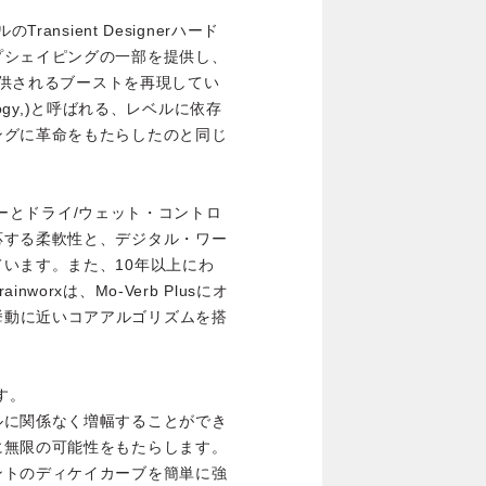
ルのTransient Designerハード
プシェイピングの一部を提供し、
て提供されるブーストを再現してい
chnology,)と呼ばれる、レベルに依存
ングに革命をもたらしたのと同じ
ッターとドライ/ウェット・コントロ
応する柔軟性と、デジタル・ワー
います。また、10年以上にわ
orxは、Mo-Verb Plusにオ
ニットの挙動に近いコアアルゴリズムを搭
です。
ルに関係なく増幅することができ
に無限の可能性をもたらします。
ントのディケイカーブを簡単に強