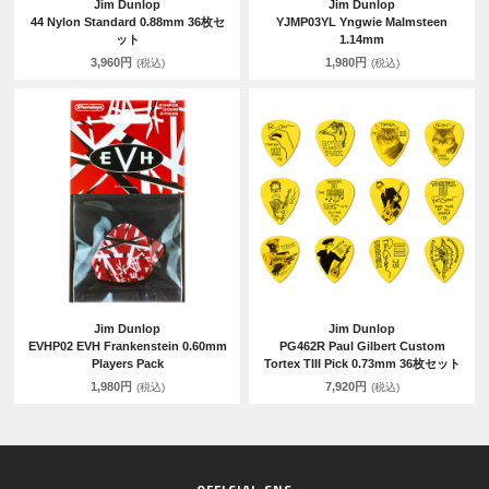
Jim Dunlop
Jim Dunlop
44 Nylon Standard 0.88mm 36枚セ
YJMP03YL Yngwie Malmsteen
ット
1.14mm
3,960円
1,980円
(税込)
(税込)
Jim Dunlop
Jim Dunlop
EVHP02 EVH Frankenstein 0.60mm
PG462R Paul Gilbert Custom
Players Pack
Tortex TIII Pick 0.73mm 36枚セット
1,980円
7,920円
(税込)
(税込)