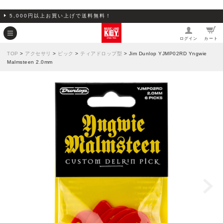
5,000円以上お買い上げで送料無料！
ログイン
カート
TOP
>
アクセサリ
>
ピック
>
ティアドロップ型
> Jim Dunlop YJMP02RD Yngwie
Malmsteen 2.0mm