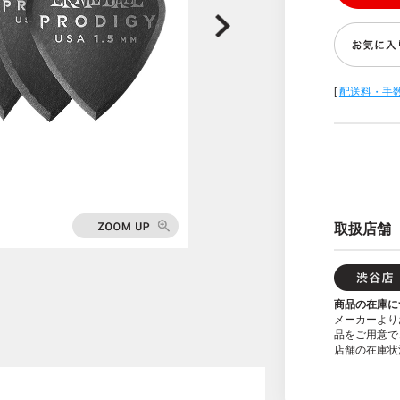
[
配送料・手
取扱店舗
商品の在庫に
メーカーより
品をご用意で
店舗の在庫状