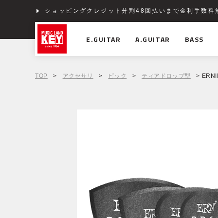
ショッピングクレジット分割48回払いまで金利手数料
E.GUITAR
A.GUITAR
BASS
TOP
>
アクセサリ
>
ピック
>
ティアドロップ型
> ERNIE