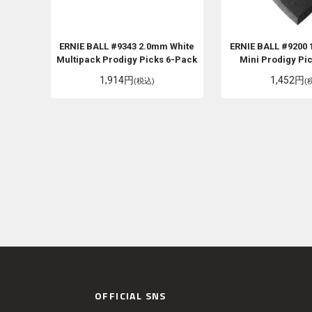
ERNIE BALL
#9343 2.0mm White
ERNIE BALL
#9200 
Multipack Prodigy Picks 6-Pack
Mini Prodigy Pi
1,914円
1,452円
(税込)
(
OFFICIAL SNS