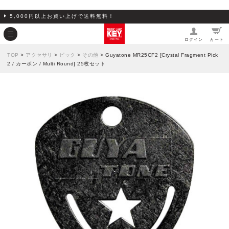
5,000円以上お買い上げで送料無料！
ログイン
カート
TOP
>
アクセサリ
>
ピック
>
その他
> Guyatone MR25CF2 [Crystal Fragment Pick
2 / カーボン / Multi Round] 25枚セット