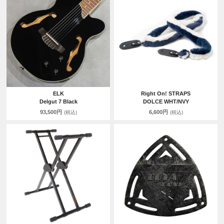
ELK
Right On! STRAPS
Delgut 7 Black
DOLCE WHT/NVY
93,500円
6,600円
(税込)
(税込)