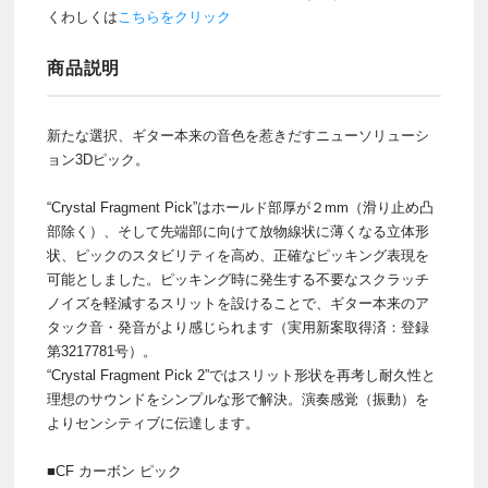
くわしくは
こちらをクリック
商品説明
新たな選択、ギター本来の音色を惹きだすニューソリューシ
ョン3Dピック。
“Crystal Fragment Pick”はホールド部厚が２mm（滑り止め凸
部除く）、そして先端部に向けて放物線状に薄くなる立体形
状、ピックのスタビリティを高め、正確なピッキング表現を
可能としました。ピッキング時に発生する不要なスクラッチ
ノイズを軽減するスリットを設けることで、ギター本来のア
タック音・発音がより感じられます（実用新案取得済：登録
第3217781号）。
“Crystal Fragment Pick 2”ではスリット形状を再考し耐久性と
理想のサウンドをシンプルな形で解決。演奏感覚（振動）を
よりセンシティブに伝達します。
■CF カーボン ピック