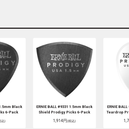
1.5mm Black
ERNIE BALL
#9331 1.5mm Black
ERNIE BALL
cks 6-Pack
Shield Prodigy Picks 6-Pack
Teardrop Pr
1,914円
1,
税込)
(税込)