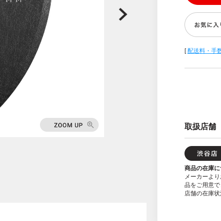
[
配送料・手
取扱店舗
商品の在庫に
メーカーより
品をご用意で
店舗の在庫状