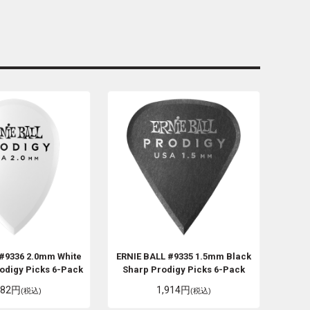
#9336 2.0mm White
ERNIE BALL
#9335 1.5mm Black
odigy Picks 6-Pack
Sharp Prodigy Picks 6-Pack
782円
1,914円
(税込)
(税込)