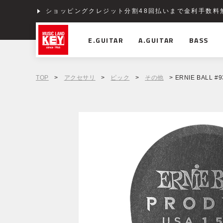
ショッピングクレジット分割48回払いまで金利手数料
E.GUITAR
A.GUITAR
BASS
TOP
>
アクセサリ
>
ピック
>
その他
> ERNIE BALL #93