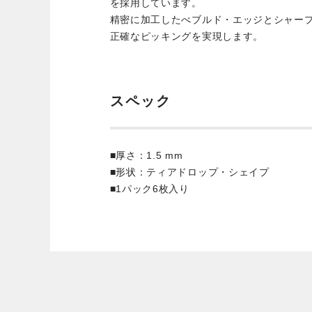
を採用しています。
精密に加工したべブルド・エッジとシャー
正確なピッキングを実現します。
スペック
■厚さ：1.5 mm
■形状：ティアドロップ・シェイプ
■1パック6枚入り