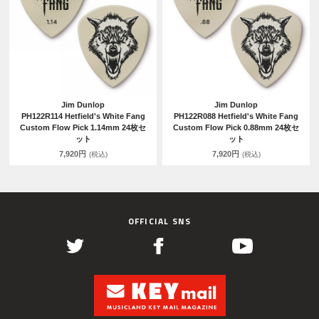
Jim Dunlop
Jim Dunlop
PH122R114 Hetfield's White Fang
PH122R088 Hetfield's White Fang
Custom Flow Pick 1.14mm 24枚セ
Custom Flow Pick 0.88mm 24枚セ
ット
ット
7,920円
7,920円
(税込)
(税込)
OFFICIAL SNS