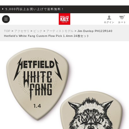
5,000円以上お買い上げで送料無料！
ログイン
カート
TOP
>
アクセサリ
>
ピック
>
アーティストモデル
> Jim Dunlop PH122R140
Hetfield's White Fang Custom Flow Pick 1.4mm 24枚セット