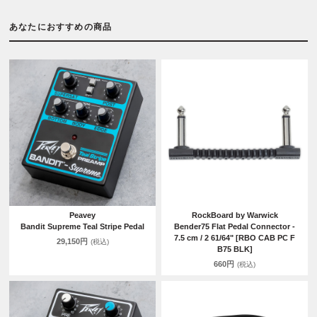
あなたにおすすめの商品
Peavey
RockBoard by Warwick
Bandit Supreme Teal Stripe Pedal
Bender75 Flat Pedal Connector -
7.5 cm / 2 61/64" [RBO CAB PC F
29,150円
(税込)
B75 BLK]
660円
(税込)