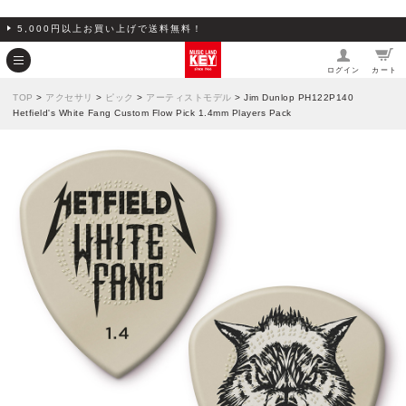
5,000円以上お買い上げで送料無料！
ログイン
カート
TOP
>
アクセサリ
>
ピック
>
アーティストモデル
> Jim Dunlop PH122P140
Hetfield's White Fang Custom Flow Pick 1.4mm Players Pack