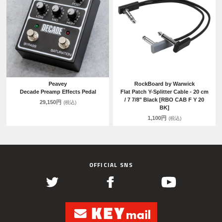
Peavey
RockBoard by Warwick
Decade Preamp Effects Pedal
Flat Patch Y-Splitter Cable - 20 cm
/ 7 7/8" Black [RBO CAB F Y 20
29,150円
(税込)
BK]
1,100円
(税込)
OFFICIAL SNS