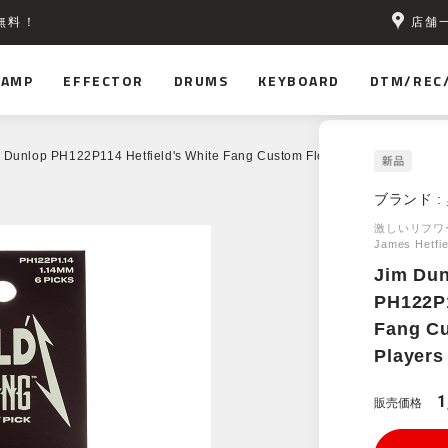
店舗
無料！
AMP
EFFECTOR
DRUMS
KEYBOARD
DTM/REC
 Dunlop PH122P114 Hetfield's White Fang Custom Flow Pick 1.14mm Play
ブランド :
激しいリフワー
James He
Jim Du
PH122P1
Fang C
Players
1
販売価格