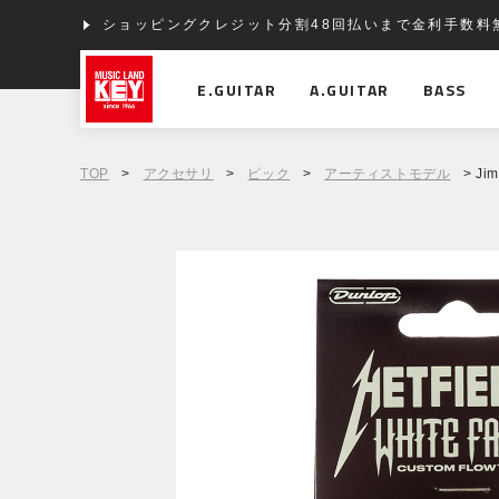
ショッピングクレジット分割48回払いまで金利手数料
E.GUITAR
A.GUITAR
BASS
TOP
>
アクセサリ
>
ピック
>
アーティストモデル
> Jim