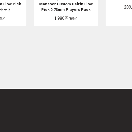
m Flow Pick
Mansoor Custom Delrin Flow
209
4枚セット
Pick 0.73mm Players Pack
1,980円
税込)
(税込)