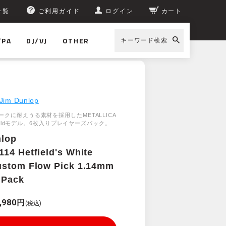
一覧
ご利用ガイド
ログイン
カート
/PA
DJ/VJ
OTHER
キーワード検索
ers Pack
Jim Dunlop
クに耐えうる素材を採用したMETALLICA
tfieldモデル。6枚入りプレイヤーズパック。
nlop
14 Hetfield's White
ustom Flow Pick 1.14mm
 Pack
,980円
(税込)