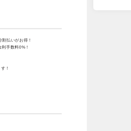
分割払いがお得！
金利手数料0%！
ます！