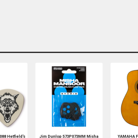
88 Hetfield's
Jim Dunlop
573P073MM Misha
YAMAHA