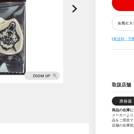
[
配送料・手
取扱店舗
商品の在庫に
メーカーより
品をご用意で
店舗の在庫状